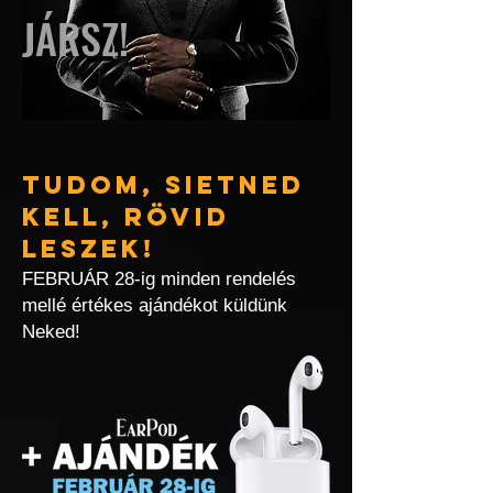
JÁRSZ!
Tudom, sietned
kell, rövid
leszek!
FEBRUÁR 28-ig minden rendelés
mellé értékes ajándékot küldünk
Neked!