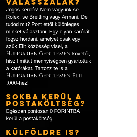
VÁLASSZALAK?
Jogos kérdés! Nem vagyunk se
Rolex, se Breitling vagy Armani. De
tudod mit? Pont ettől különleges
minket választani. Egy olyan karórát
fogsz hordani, amelyet csak egy
szűk Elit közösség visel, a
Hungarian Gentlemen
követői,
hisz limitált mennyiségben gyártottuk
a karórákat. Tartozz te is a
Hungarian Gentlemen
Elit
1000
-hez!
SOKBA KERÜL A
POSTAKÖLTSÉG?
Egészen pontosan 0 FORINTBA
kerül a postaköltség.
KÜLFÖLDRE IS?