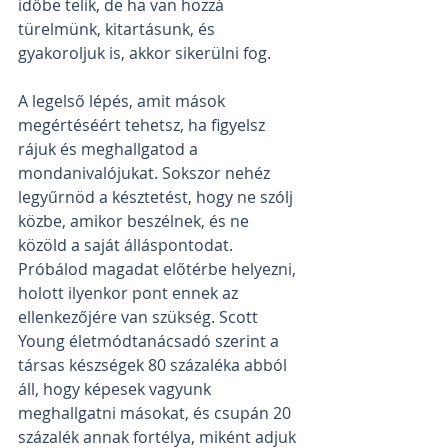
időbe telik, de ha van hozzá 
türelmünk, kitartásunk, és 
gyakoroljuk is, akkor sikerülni fog.
A legelső lépés, amit mások 
megértéséért tehetsz, ha figyelsz 
rájuk és meghallgatod a 
mondanivalójukat. Sokszor nehéz 
legyűrnöd a késztetést, hogy ne szólj 
közbe, amikor beszélnek, és ne 
közöld a saját álláspontodat. 
Próbálod magadat előtérbe helyezni, 
holott ilyenkor pont ennek az 
ellenkezőjére van szükség. Scott 
Young életmódtanácsadó szerint a 
társas készségek 80 százaléka abból 
áll, hogy képesek vagyunk 
meghallgatni másokat, és csupán 20 
százalék annak fortélya, miként adjuk 