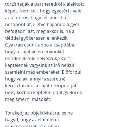
torzíthatják a partneredről kialakított 
képet. Nem kell, hogy egyetérts vele: 
az a fontos, hogy felismerd a 
nézőpontját, illetve hajlandó legyél 
befogadni azt, még akkor is, ha a 
tiéddel gyökeresen ellenkezik. 
Gyakran esünk abba a csapdába, 
hogy a saját véleményünket 
mindenek fölé helyezzük, ezért 
képtelenek vagyunk szűrő nélkül 
szemlélni más embereket. Előfordul, 
hogy valaki annyira szeretné 
keresztülvinni a saját nézőpontját, 
hogy közben képtelen odafigyelni és 
megismerni másokét.
Törekedj az objektivitásra, és ne 
hagyd, hogy az előítéletek 
megmérgezzék az emberi 