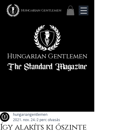
Hungarian Gentlemen
Hungarian Gentlemen
The Standard Magazine
hungariangentlemen
2021. nov. 24.
2 perc olvasás
Így alakíts ki őszinte