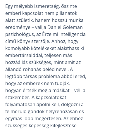
Egy mélyebb ismeretség, őszinte 
emberi kapcsolat nem pillanatok 
alatt születik, hanem hosszú munka 
eredménye – vallja Daniel Goleman 
pszichológus, az Érzelmi intelligencia 
című könyv szerzője. Ahhoz, hogy 
komolyabb kötelékeket alakíthass ki 
embertársaiddal, teljesen más 
hozzáállás szükséges, mint amit az 
állandó rohanás beléd nevel. A 
legtöbb társas probléma abból ered, 
hogy az emberek nem tudják, 
hogyan értsék meg a másikat – véli a 
szakember. A kapcsolatokat 
folyamatosan ápolni kell, dolgozni a 
felmerülő gondok helyrehozásán és 
egymás jobb megértésén. Az ehhez 
szükséges képesség kifejlesztése 