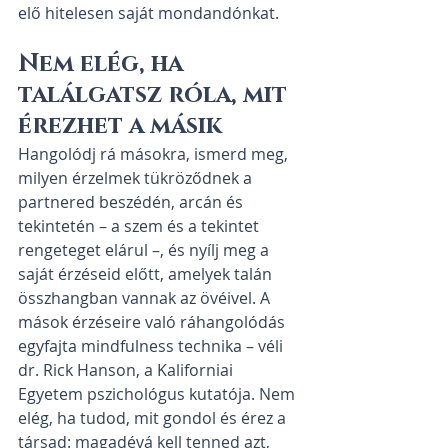
elő hitelesen saját mondandónkat.
Nem elég, ha 
találgatsz róla, mit 
érezhet a másik
Hangolódj rá másokra, ismerd meg, 
milyen érzelmek tükröződnek a 
partnered beszédén, arcán és 
tekintetén – a szem és a tekintet 
rengeteget elárul –, és nyílj meg a 
saját érzéseid előtt, amelyek talán 
összhangban vannak az övéivel. A 
mások érzéseire való ráhangolódás 
egyfajta mindfulness technika – véli 
dr. Rick Hanson, a Kaliforniai 
Egyetem pszichológus kutatója. Nem 
elég, ha tudod, mit gondol és érez a 
társad: magadévá kell tenned azt, 