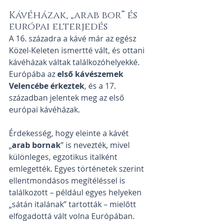
Kávéházak, „arab bor” és 
európai elterjedés
A 16. századra a kávé már az egész 
Közel-Keleten ismertté vált, és ottani 
kávéházak váltak találkozóhelyekké. 
Európába az 
első kávészemek 
Velencébe érkeztek
, és a 17. 
században jelentek meg az első 
európai kávéházak.
Érdekesség, hogy eleinte a kávét 
„
arab bornak
” is nevezték, mivel 
különleges, egzotikus italként 
emlegették. Egyes történetek szerint 
ellentmondásos megítéléssel is 
találkozott – például egyes helyeken 
„sátán italának” tartották – mielőtt 
elfogadottá vált volna Európában.