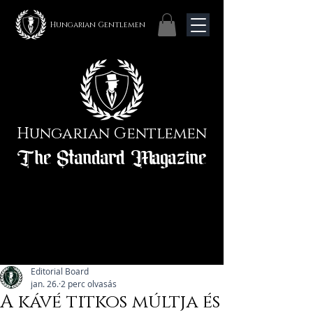
Hungarian Gentlemen
Hungarian Gentlemen
The Standard Magazine
Editorial Board
jan. 26.
2 perc olvasás
A kávé titkos múltja és