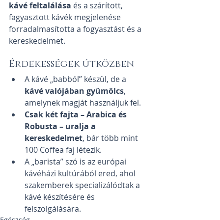
kávé feltalálása
 és a szárított, 
fagyasztott kávék megjelenése 
forradalmasította a fogyasztást és a 
kereskedelmet.
Érdekességek útközben
A kávé „babból” készül, de a 
kávé valójában gyümölcs
, 
amelynek magját használjuk fel.
Csak két fajta – Arabica és 
Robusta – uralja a 
kereskedelmet
, bár több mint 
100 Coffea faj létezik.
A „barista” szó is az európai 
kávéházi kultúrából ered, ahol 
szakemberek specializálódtak a 
kávé készítésére és 
felszolgálására.
Egészség