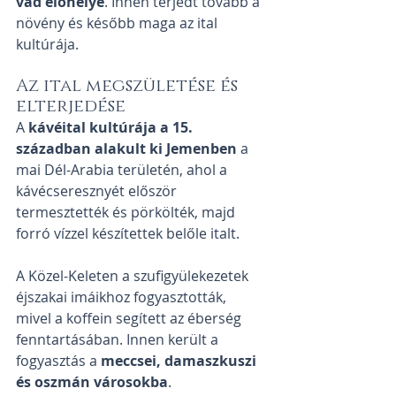
vad élőhelye
. Innen terjedt tovább a 
növény és később maga az ital 
kultúrája.
Az ital megszületése és 
elterjedése
A 
kávéital kultúrája a 15. 
században alakult ki Jemenben
 a 
mai Dél-Arabia területén, ahol a 
kávécseresznyét először 
termesztették és pörkölték, majd 
forró vízzel készítettek belőle italt.
A Közel-Keleten a szufigyülekezetek 
éjszakai imáikhoz fogyasztották, 
mivel a koffein segített az éberség 
fenntartásában. Innen került a 
fogyasztás a 
meccsei, damaszkuszi 
és oszmán városokba
.