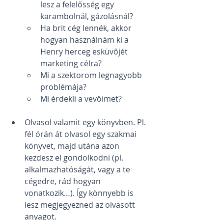
lesz a felelősség egy 
karambolnál, gázolásnál?
Ha brit cég lennék, akkor 
hogyan használnám ki a 
Henry herceg esküvőjét 
marketing célra?
Mi a szektorom legnagyobb 
problémája?
Mi érdekli a vevőimet?
Olvasol valamit egy könyvben. Pl. 
fél órán át olvasol egy szakmai 
könyvet, majd utána azon 
kezdesz el gondolkodni (pl. 
alkalmazhatóságát, vagy a te 
cégedre, rád hogyan 
vonatkozik…). Így könnyebb is 
lesz megjegyezned az olvasott 
anyagot.