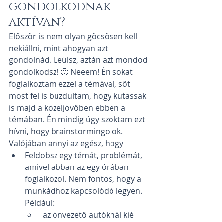
gondolkodnak 
aktívan?
Először is nem olyan göcsösen kell 
nekiállni, mint ahogyan azt 
gondolnád. Leülsz, aztán azt mondod 
gondolkodsz! 🙂 Neeem! Én sokat 
foglalkoztam ezzel a témával, sőt 
most fel is buzdultam, hogy kutassak 
is majd a közeljövőben ebben a 
témában. Én mindig úgy szoktam ezt 
hívni, hogy brainstormingolok. 
Valójában annyi az egész, hogy
Feldobsz egy témát, problémát, 
amivel abban az egy órában 
foglalkozol. Nem fontos, hogy a 
munkádhoz kapcsolódó legyen. 
Például:
 az önvezető autóknál kié 