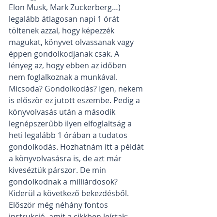
Elon Musk, Mark Zuckerberg…) 
legalább átlagosan napi 1 órát 
töltenek azzal, hogy képezzék 
magukat, könyvet olvassanak vagy 
éppen gondolkodjanak csak. A 
lényeg az, hogy ebben az időben 
nem foglalkoznak a munkával. 
Micsoda? Gondolkodás? Igen, nekem 
is először ez jutott eszembe. Pedig a 
könyvolvasás után a második 
legnépszerűbb ilyen elfoglaltság a 
heti legalább 1 órában a tudatos 
gondolkodás. Hozhatnám itt a példát 
a könyvolvasásra is, de azt már 
kiveséztük párszor. De min 
gondolkodnak a milliárdosok? 
Kiderül a következő bekezdésből. 
Először még néhány fontos 
instrukció, amit a cikkben leírtak: