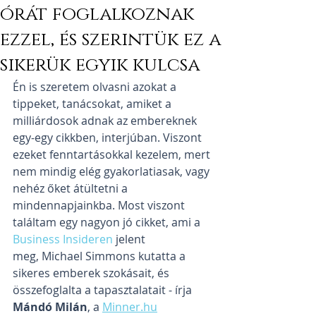
órát foglalkoznak
ezzel, és szerintük ez a
sikerük egyik kulcsa
Én is szeretem olvasni azokat a 
tippeket, tanácsokat, amiket a 
milliárdosok adnak az embereknek 
egy-egy cikkben, interjúban. Viszont 
ezeket fenntartásokkal kezelem, mert 
nem mindig elég gyakorlatiasak, vagy 
nehéz őket átültetni a 
mindennapjainkba. Most viszont 
találtam egy nagyon jó cikket, ami a 
Business Insideren
 jelent 
meg, Michael Simmons kutatta a 
sikeres emberek szokásait, és 
összefoglalta a tapasztalatait - írja 
Mándó Milán
, a 
Minner.hu