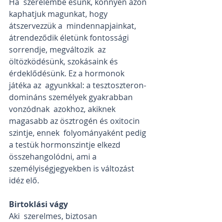
Ha  szerelembe esünk, könnyen azon 
kaphatjuk magunkat, hogy 
átszervezzük a  mindennapjainkat, 
átrendeződik életünk fontossági 
sorrendje, megváltozik  az 
öltözködésünk, szokásaink és 
érdeklődésünk. Ez a hormonok 
játéka az  agyunkkal: a tesztoszteron-
domináns személyek gyakrabban 
vonzódnak  azokhoz, akiknek 
magasabb az ösztrogén és oxitocin 
szintje, ennek  folyományaként pedig 
a testük hormonszintje elkezd 
összehangolódni, ami a  
személyiségjegyekben is változást 
idéz elő.
Birtoklási vágy
Aki  szerelmes, biztosan 