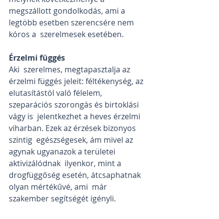
megszállott gondolkodás, ami a 
legtöbb esetben szerencsére nem 
kóros a  szerelmesek esetében.
Érzelmi függés
Aki  szerelmes, megtapasztalja az 
érzelmi függés jeleit: féltékenység, az  
elutasítástól való félelem, 
szeparációs szorongás és birtoklási 
vágy is  jelentkezhet a heves érzelmi 
viharban. Ezek az érzések bizonyos 
szintig  egészségesek, ám mivel az 
agynak ugyanazok a területei 
aktivizálódnak  ilyenkor, mint a 
drogfüggőség esetén, átcsaphatnak 
olyan mértékűvé, ami  már 
szakember segítségét igényli. 