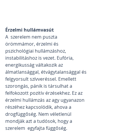
Érzelmi hullámvasút
A  szerelem nem puszta 
örömmámor, érzelmi és 
pszichológiai hullámzáshoz,  
instabilitáshoz is vezet. Eufória, 
energikusság váltakozik az  
álmatlansággal, étvágytalansággal és 
felgyorsult szívveréssel. Emellett  
szorongás, pánik is társulhat a 
felfokozott pozitív érzésekhez. Ez az  
érzelmi hullámzás az agy ugyanazon 
részéhez kapcsolódik, ahova a  
drogfüggőség. Nem véletlenül 
mondják azt a tudósok, hogy a 
szerelem  egyfajta függőség. 