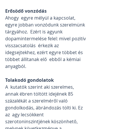
Erősödő vonzódás
Ahogy  egyre mélyül a kapcsolat, 
egyre jobban vonzódunk szerelmünk 
tárgyához.  Ezért is agyunk 
dopamintermelése felel: mivel pozitív 
visszacsatolás  érkezik az 
idegsejtekhez, ezért egyre többet és 
többet állítanak elő  ebből a kémiai 
anyagból. 
Tolakodó gondolatok
A  kutatók szerint aki szerelmes, 
annak ébren töltött idejének 85  
százalékát a szerelméről való 
gondolkodás, ábrándozás tölti ki. Ez 
az  agy lecsökkent 
szerotoninszintjének köszönhető, 
melynek következménye a  