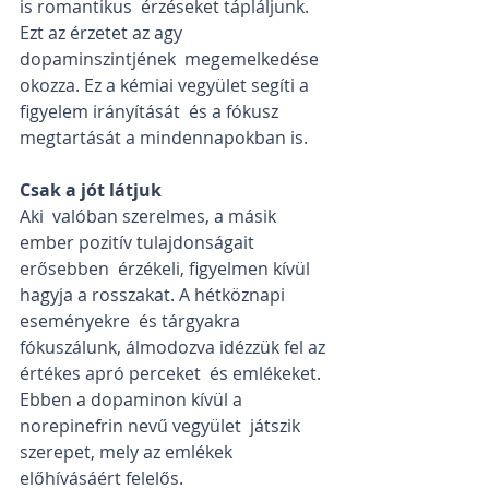
is romantikus  érzéseket tápláljunk. 
Ezt az érzetet az agy 
dopaminszintjének  megemelkedése 
okozza. Ez a kémiai vegyület segíti a 
figyelem irányítását  és a fókusz 
megtartását a mindennapokban is. 
Csak a jót látjuk
Aki  valóban szerelmes, a másik 
ember pozitív tulajdonságait 
erősebben  érzékeli, figyelmen kívül 
hagyja a rosszakat. A hétköznapi 
eseményekre  és tárgyakra 
fókuszálunk, álmodozva idézzük fel az 
értékes apró perceket  és emlékeket. 
Ebben a dopaminon kívül a 
norepinefrin nevű vegyület  játszik 
szerepet, mely az emlékek 
előhívásáért felelős. 