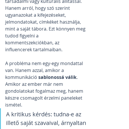
társadalmi vagy kulturális állítással. 
Hanem arról, hogy szó szerint 
ugyanazokat a kifejezéseket, 
jelmondatokat, címkéket használja, 
mint a saját tábora. Ezt könnyen meg 
tudod figyelni a 
kommentszekciókban, az 
influencerek tartalmaiban.
A probléma nem egy-egy mondattal 
van. Hanem azzal, amikor a 
kommunikáció 
sablonossá válik
. 
Amikor az ember már nem 
gondolatokat fogalmaz meg, hanem 
készre csomagolt érzelmi paneleket 
ismétel.
A kritikus kérdés: tudna-e az 
illető saját szavaival, árnyaltan 