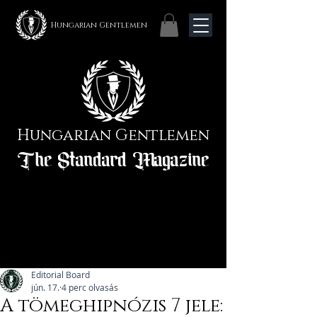
Hungarian Gentlemen
Hungarian Gentlemen
The Standard Magazine
Editorial Board
jún. 17.
4 perc olvasás
A tömeghipnózis 7 jele: