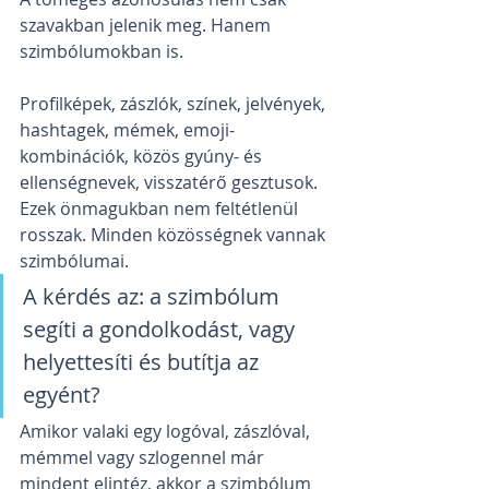
szavakban jelenik meg. Hanem 
szimbólumokban is.
Profilképek, zászlók, színek, jelvények, 
hashtagek, mémek, emoji-
kombinációk, közös gyúny- és 
ellenségnevek, visszatérő gesztusok. 
Ezek önmagukban nem feltétlenül 
rosszak. Minden közösségnek vannak 
szimbólumai.
A kérdés az: a szimbólum 
segíti a gondolkodást, vagy 
helyettesíti és butítja az 
egyént?
Amikor valaki egy logóval, zászlóval, 
mémmel vagy szlogennel már 
mindent elintéz, akkor a szimbólum 