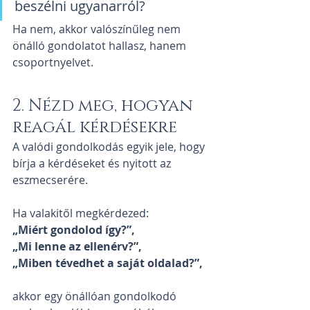
beszélni ugyanarról?
Ha nem, akkor valószínűleg nem 
önálló gondolatot hallasz, hanem 
csoportnyelvet.
2. Nézd meg, hogyan 
reagál kérdésekre
A valódi gondolkodás egyik jele, hogy 
bírja a kérdéseket és nyitott az 
eszmecserére.
Ha valakitől megkérdezed: 
„Miért gondolod így?”, 
„Mi lenne az ellenérv?”, 
„Miben tévedhet a saját oldalad?”, 
akkor egy önállóan gondolkodó 