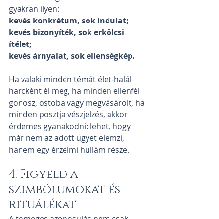
gyakran ilyen:
kevés konkrétum, sok indulat; 
kevés bizonyíték, sok erkölcsi 
ítélet;
kevés árnyalat, sok ellenségkép.
Ha valaki minden témát élet-halál 
harcként él meg, ha minden ellenfél 
gonosz, ostoba vagy megvásárolt, ha 
minden posztja vészjelzés, akkor 
érdemes gyanakodni: lehet, hogy 
már nem az adott ügyet elemzi, 
hanem egy érzelmi hullám része.
4. Figyeld a 
szimbólumokat és 
rituálékat
A tömeges azonosulás nem csak 