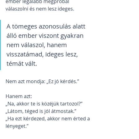
ember legalább megpróbál 
válaszolni és nem lesz ideges.
A tömeges azonosulás alatt 
álló ember viszont gyakran 
nem válaszol, hanem 
visszatámad, ideges lesz, 
témát vált.
Nem azt mondja: „Ez jó kérdés.”
Hanem azt: 
„Na, akkor te is közéjük tartozol?”
„Látom, téged is jól átmostak.”
„Ha ezt kérdezed, akkor nem érted a 
lényeget.”