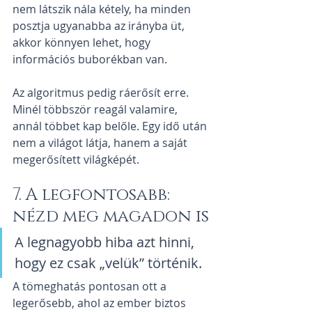
nem látszik nála kétely, ha minden 
posztja ugyanabba az irányba üt, 
akkor könnyen lehet, hogy 
információs buborékban van.
Az algoritmus pedig ráerősít erre. 
Minél többször reagál valamire, 
annál többet kap belőle. Egy idő után 
nem a világot látja, hanem a saját 
megerősített világképét.
7. A legfontosabb: 
nézd meg magadon is
A legnagyobb hiba azt hinni, 
hogy ez csak „velük” történik.
A tömeghatás pontosan ott a 
legerősebb, ahol az ember biztos 