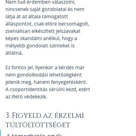
Nem tud érdemben válaszolni, 
nincsenek saját gondolatai és nem 
látja át az általa támogatott 
álláspontot, csak előre becsomagolt, 
zseniálisan elkészített jelszavakat 
képes skandálni anélkül, hogy a 
mélyebb gondolati szinteket is 
átlátná.
Ez fontos jel. Ilyenkor a kérdés már 
nem gondolkodási lehetőségként 
jelenik meg, hanem fenyegetésként. 
A csoportidentitás sérülni kezd, ezért 
az illető védekezik.
3. Figyeld az érzelmi 
túltöltöttséget