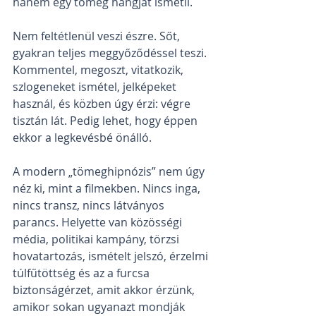
hanem egy tömeg hangját ismétli.
Nem feltétlenül veszi észre. Sőt, 
gyakran teljes meggyőződéssel teszi. 
Kommentel, megoszt, vitatkozik, 
szlogeneket ismétel, jelképeket 
használ, és közben úgy érzi: végre 
tisztán lát. Pedig lehet, hogy éppen 
ekkor a legkevésbé önálló.
A modern „tömeghipnózis” nem úgy 
néz ki, mint a filmekben. Nincs inga, 
nincs transz, nincs látványos 
parancs. Helyette van közösségi 
média, politikai kampány, törzsi 
hovatartozás, ismételt jelszó, érzelmi 
túlfűtöttség és az a furcsa 
biztonságérzet, amit akkor érzünk, 
amikor sokan ugyanazt mondják 