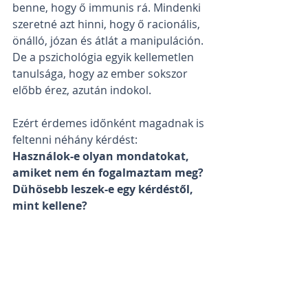
benne, hogy ő immunis rá. Mindenki 
szeretné azt hinni, hogy ő racionális, 
önálló, józan és átlát a manipuláción. 
De a pszichológia egyik kellemetlen 
tanulsága, hogy az ember sokszor 
előbb érez, azután indokol.
Ezért érdemes időnként magadnak is 
feltenni néhány kérdést:
Használok-e olyan mondatokat, 
amiket nem én fogalmaztam meg?
Dühösebb leszek-e egy kérdéstől, 
mint kellene?
Tudom-e kritizálni a saját 
oldalamat?
Olvasok-e rendszeresen értelmes 
ellenérveket?
Meg tudnám-e változtatni a 
véleményemet, ha jobb 