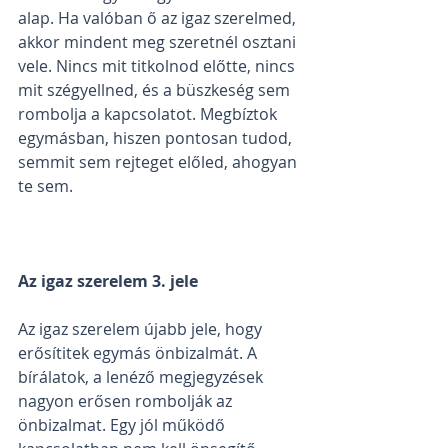
alap. Ha valóban ő az igaz szerelmed, 
akkor mindent meg szeretnél osztani 
vele. Nincs mit titkolnod előtte, nincs 
mit szégyellned, és a büszkeség sem 
rombolja a kapcsolatot. Megbíztok 
egymásban, hiszen pontosan tudod, 
semmit sem rejteget előled, ahogyan 
te sem.
Az igaz szerelem 3. jele
Az igaz szerelem újabb jele, hogy 
erősítitek egymás önbizalmát. A 
bírálatok, a lenéző megjegyzések 
nagyon erősen rombolják az 
önbizalmat. Egy jól működő 