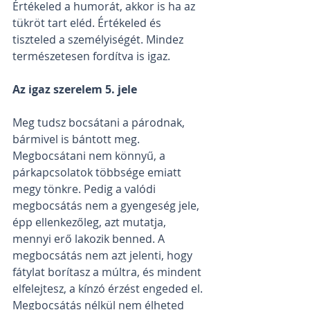
Értékeled a humorát, akkor is ha az 
tükröt tart eléd. Értékeled és 
tiszteled a személyiségét. Mindez 
természetesen fordítva is igaz.
Az igaz szerelem 5. jele
Meg tudsz bocsátani a párodnak, 
bármivel is bántott meg. 
Megbocsátani nem könnyű, a 
párkapcsolatok többsége emiatt 
megy tönkre. Pedig a valódi 
megbocsátás nem a gyengeség jele, 
épp ellenkezőleg, azt mutatja, 
mennyi erő lakozik benned. A 
megbocsátás nem azt jelenti, hogy 
fátylat borítasz a múltra, és mindent 
elfelejtesz, a kínzó érzést engeded el. 
Megbocsátás nélkül nem élheted 