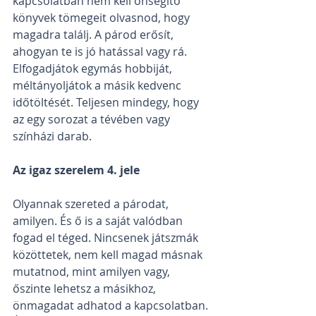
kapcsolatban nem kell önsegítő 
könyvek tömegeit olvasnod, hogy 
magadra találj. A párod erősít, 
ahogyan te is jó hatással vagy rá. 
Elfogadjátok egymás hobbiját, 
méltányoljátok a másik kedvenc 
időtöltését. Teljesen mindegy, hogy 
az egy sorozat a tévében vagy 
színházi darab.
Az igaz szerelem 4. jele
Olyannak szereted a párodat, 
amilyen. És ő is a saját valódban 
fogad el téged. Nincsenek játszmák 
közöttetek, nem kell magad másnak 
mutatnod, mint amilyen vagy, 
őszinte lehetsz a másikhoz, 
önmagadat adhatod a kapcsolatban. 