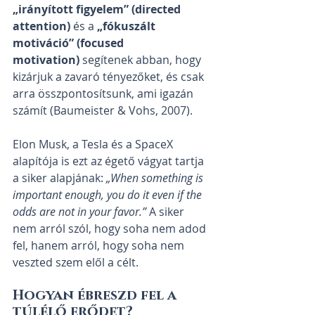
„irányított figyelem” (directed 
attention)
 és a 
„fókuszált 
motiváció” (focused 
motivation)
 segítenek abban, hogy 
kizárjuk a zavaró tényezőket, és csak 
arra összpontosítsunk, ami igazán 
számít (Baumeister & Vohs, 2007).
Elon Musk, a Tesla és a SpaceX 
alapítója is ezt az égető vágyat tartja 
a siker alapjának: 
„When something is 
important enough, you do it even if the 
odds are not in your favor.”
 A siker 
nem arról szól, hogy soha nem adod 
fel, hanem arról, hogy soha nem 
veszted szem elől a célt.
Hogyan ébreszd fel a 
túlélő erődet?