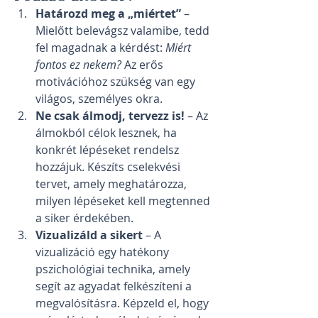
Határozd meg a „miértet”
 – 
Mielőtt belevágsz valamibe, tedd 
fel magadnak a kérdést: 
Miért 
fontos ez nekem?
 Az erős 
motivációhoz szükség van egy 
világos, személyes okra.
Ne csak álmodj, tervezz is!
 – Az 
álmokból célok lesznek, ha 
konkrét lépéseket rendelsz 
hozzájuk. Készíts cselekvési 
tervet, amely meghatározza, 
milyen lépéseket kell megtenned 
a siker érdekében.
Vizualizáld a sikert
 – A 
vizualizáció egy hatékony 
pszichológiai technika, amely 
segít az agyadat felkészíteni a 
megvalósításra. Képzeld el, hogy 