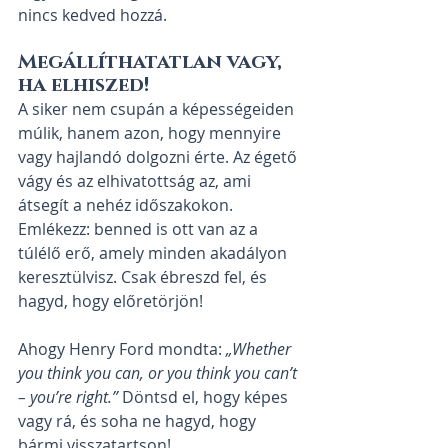
nincs kedved hozzá.
Megállíthatatlan vagy, 
ha elhiszed!
A siker nem csupán a képességeiden 
múlik, hanem azon, hogy mennyire 
vagy hajlandó dolgozni érte. Az égető 
vágy és az elhivatottság az, ami 
átsegít a nehéz időszakokon. 
Emlékezz: benned is ott van az a 
túlélő erő, amely minden akadályon 
keresztülvisz. Csak ébreszd fel, és 
hagyd, hogy előretörjön!
Ahogy Henry Ford mondta: 
„Whether 
you think you can, or you think you can’t 
– you’re right.”
 Döntsd el, hogy képes 
vagy rá, és soha ne hagyd, hogy 
bármi visszatartson!