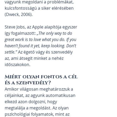
vagyunk megoldani a problémákat, 
kulcsfontosságú a siker elérésében 
(Dweck, 2006).
Steve Jobs, az Apple alapítója egyszer 
így fogalmazott: 
„The only way to do 
great work is to love what you do. If you 
haven’t found it yet, keep looking. Don’t 
settle.”
 Az égető vágy és szenvedély 
az, ami átsegít minket a nehéz 
időszakokon.
Miért olyan fontos a cél 
és a szenvedély?
Amikor világosan meghatározzuk a 
céljainkat, az agyunk automatikusan 
elkezd azon dolgozni, hogy 
megtalálja a megoldást. Az olyan 
pszichológiai folyamatok, mint az 