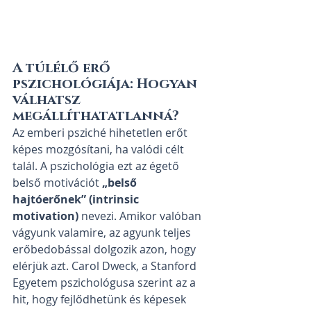
A túlélő erő 
pszichológiája: Hogyan 
válhatsz 
megállíthatatlanná?
Az emberi psziché hihetetlen erőt 
képes mozgósítani, ha valódi célt 
talál. A pszichológia ezt az égető 
belső motivációt 
„belső 
hajtóerőnek” (intrinsic 
motivation)
 nevezi. Amikor valóban 
vágyunk valamire, az agyunk teljes 
erőbedobással dolgozik azon, hogy 
elérjük azt. Carol Dweck, a Stanford 
Egyetem pszichológusa szerint az a 
hit, hogy fejlődhetünk és képesek 