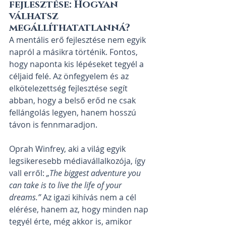
fejlesztése: Hogyan 
válhatsz 
megállíthatatlanná?
A mentális erő fejlesztése nem egyik 
napról a másikra történik. Fontos, 
hogy naponta kis lépéseket tegyél a 
céljaid felé. Az önfegyelem és az 
elkötelezettség fejlesztése segít 
abban, hogy a belső erőd ne csak 
fellángolás legyen, hanem hosszú 
távon is fennmaradjon.
Oprah Winfrey, aki a világ egyik 
legsikeresebb médiavállalkozója, így 
vall erről: 
„The biggest adventure you 
can take is to live the life of your 
dreams.”
 Az igazi kihívás nem a cél 
elérése, hanem az, hogy minden nap 
tegyél érte, még akkor is, amikor 