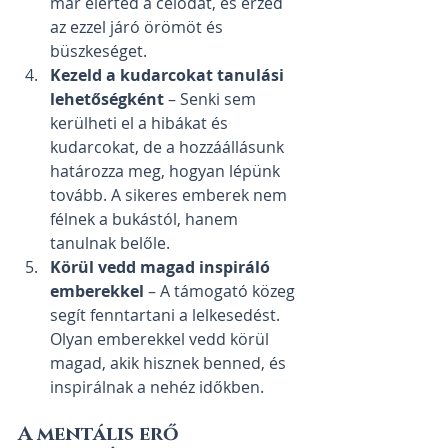
már elérted a célodat, és érzed 
az ezzel járó örömöt és 
büszkeséget.
Kezeld a kudarcokat tanulási 
lehetőségként
 – Senki sem 
kerülheti el a hibákat és 
kudarcokat, de a hozzáállásunk 
határozza meg, hogyan lépünk 
tovább. A sikeres emberek nem 
félnek a bukástól, hanem 
tanulnak belőle.
Körül vedd magad inspiráló 
emberekkel
 – A támogató közeg 
segít fenntartani a lelkesedést. 
Olyan emberekkel vedd körül 
magad, akik hisznek benned, és 
inspirálnak a nehéz időkben.
A mentális erő 