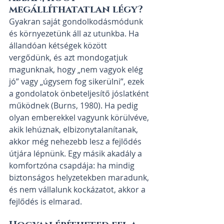
megállíthatatlan légy?
Gyakran saját gondolkodásmódunk 
és környezetünk áll az utunkba. Ha 
állandóan kétségek között 
vergődünk, és azt mondogatjuk 
magunknak, hogy „nem vagyok elég 
jó” vagy „úgysem fog sikerülni”, ezek 
a gondolatok önbeteljesítő jóslatként 
működnek (Burns, 1980). Ha pedig 
olyan emberekkel vagyunk körülvéve, 
akik lehúznak, elbizonytalanítanak, 
akkor még nehezebb lesz a fejlődés 
útjára lépnünk. Egy másik akadály a 
komfortzóna csapdája: ha mindig 
biztonságos helyzetekben maradunk, 
és nem vállalunk kockázatot, akkor a 
fejlődés is elmarad.