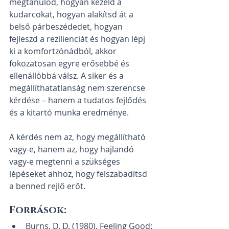
megtanulod, hogyan kezeld a 
kudarcokat, hogyan alakítsd át a 
belső párbeszédedet, hogyan 
fejleszd a rezilienciát és hogyan lépj 
ki a komfortzónádból, akkor 
fokozatosan egyre erősebbé és 
ellenállóbbá válsz. A siker és a 
megállíthatatlanság nem szerencse 
kérdése – hanem a tudatos fejlődés 
és a kitartó munka eredménye.
A kérdés nem az, hogy megállítható 
vagy-e, hanem az, hogy hajlandó 
vagy-e megtenni a szükséges 
lépéseket ahhoz, hogy felszabadítsd 
a benned rejlő erőt.
Források:
Burns, D. D. (1980). Feeling Good: 