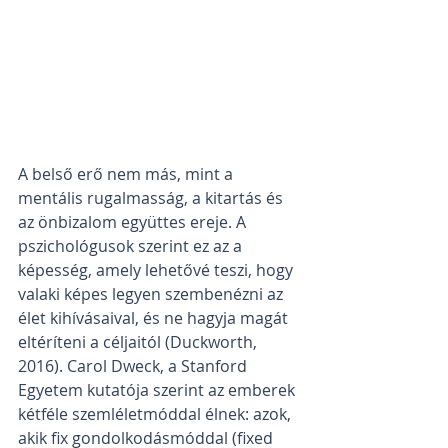
A belső erő nem más, mint a 
mentális rugalmasság, a kitartás és 
az önbizalom együttes ereje. A 
pszichológusok szerint ez az a 
képesség, amely lehetővé teszi, hogy 
valaki képes legyen szembenézni az 
élet kihívásaival, és ne hagyja magát 
eltéríteni a céljaitól (Duckworth, 
2016). Carol Dweck, a Stanford 
Egyetem kutatója szerint az emberek 
kétféle szemléletmóddal élnek: azok, 
akik fix gondolkodásmóddal (fixed 