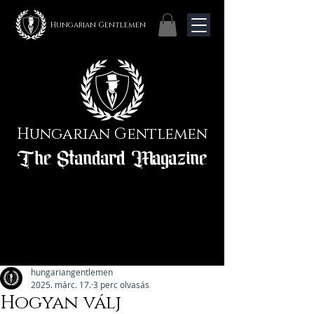
Hungarian Gentlemen
Hungarian Gentlemen
The Standard Magazine
hungariangentlemen
2025. márc. 17.
3 perc olvasás
Hogyan válj