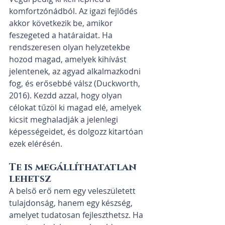
komfortzónádból. Az igazi fejlődés 
akkor következik be, amikor 
feszegeted a határaidat. Ha 
rendszeresen olyan helyzetekbe 
hozod magad, amelyek kihívást 
jelentenek, az agyad alkalmazkodni 
fog, és erősebbé válsz (Duckworth, 
2016). Kezdd azzal, hogy olyan 
célokat tűzöl ki magad elé, amelyek 
kicsit meghaladják a jelenlegi 
képességeidet, és dolgozz kitartóan 
ezek elérésén.
Te is megállíthatatlan 
lehetsz
A belső erő nem egy veleszületett 
tulajdonság, hanem egy készség, 
amelyet tudatosan fejleszthetsz. Ha 