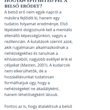
Hogyan építheted fel a 
belső erődet?
A belső erő nem egyik napról a 
másikra fejlődik ki, hanem egy 
tudatos folyamat eredménye. Első 
lépésként dolgoznunk kell a mentális 
ellenálló képességünkön, vagyis a 
reziliencián. A kutatások szerint azok, 
akik rugalmasan alkalmazkodnak a 
nehézségekhez és tanulnak a 
kihívásokból, nagyobb eséllyel érik el 
céljaikat (Masten, 2001). A kudarcok 
nem elkerülhetők, de a 
hozzáállásunkat tudatosan 
formálhatjuk úgy, hogy a 
nehézségeket ne akadályként, 
hanem lehetőségként lássuk.
Fontos az is, hogy átalakítsuk a belső 