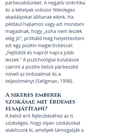
párbeszédünket. A negatív önkritika 
és a kételyek sokszor felesleges 
akadályokat állítanak elénk. Ha 
például hajlamos vagy azt mondani 
magadnak, hogy „soha nem leszek 
elég jó”, próbáld meg helyettesíteni 
ezt egy pozitív megerősítéssel: 
„Fejlődök és napról napra jobb 
leszek.” A pszichológiai kutatások 
szerint a pozitív belső párbeszéd 
növeli az önbizalmat és a 
teljesítményt (Seligman, 1998).
A sikeres emberek 
szokásai: mit érdemes 
elsajátítani?
A belső erő fejlesztéséhez az is 
szükséges, hogy olyan szokásokat 
alakítsunk ki, amelyek támogatják a 