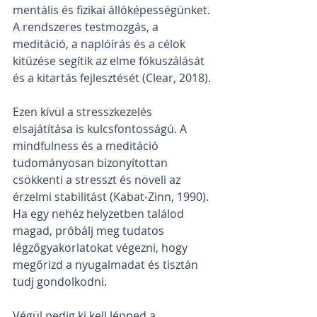
mentális és fizikai állóképességünket. 
A rendszeres testmozgás, a 
meditáció, a naplóírás és a célok 
kitűzése segítik az elme fókuszálását 
és a kitartás fejlesztését (Clear, 2018).
Ezen kívül a stresszkezelés 
elsajátítása is kulcsfontosságú. A 
mindfulness és a meditáció 
tudományosan bizonyítottan 
csökkenti a stresszt és növeli az 
érzelmi stabilitást (Kabat-Zinn, 1990). 
Ha egy nehéz helyzetben találod 
magad, próbálj meg tudatos 
légzőgyakorlatokat végezni, hogy 
megőrizd a nyugalmadat és tisztán 
tudj gondolkodni.
Végül pedig ki kell lépned a 