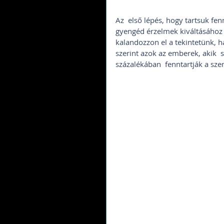
Az  első lépés, hogy tartsuk fe
gyengéd érzelmek kiváltásához 
kalandozzon el a tekintetünk, 
szerint azok az emberek, akik  
százalékában  fenntartják a sze