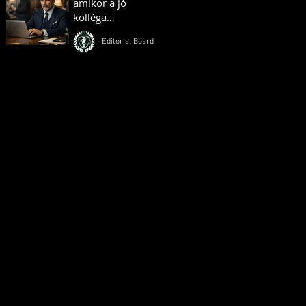
amikor a jó
kolléga
ellenséggé válik
Editorial Board