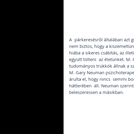
A  párkeresésről általában azt 
nem biztos, hogy a kiszemeltünk
hiába a sikeres csábítás, az ill
együtt tölteni  az életünket. M
tudományos trükkök állnak a sz
M. Gary Neuman pszichoterapeut
árulta el, hogy nincs  semmi 
hátterében  áll. Neuman szerint
beleszeressen a másikban. 