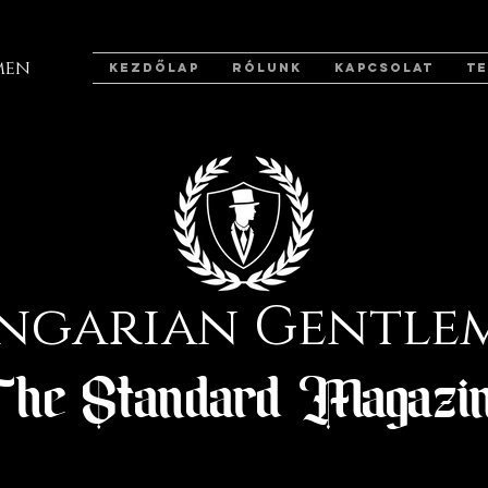
men
KEZDŐLAP
RÓLUNK
KAPCSOLAT
T
ngarian Gentle
he Standard Magazi