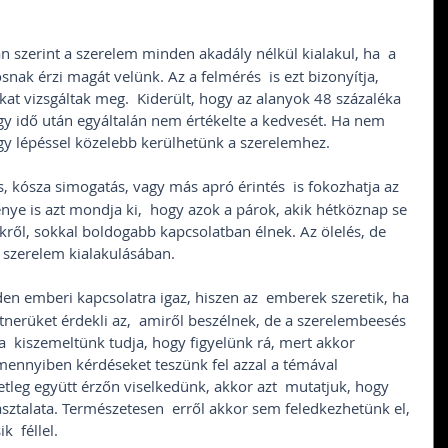
 szerint a szerelem minden akadály nélkül kialakul, ha  a 
nak érzi magát velünk. Az a felmérés  is ezt bizonyítja, 
kat vizsgáltak meg.  Kiderült, hogy az alanyok 48 százaléka 
 egy idő után egyáltalán nem értékelte a kedvesét. Ha nem 
egy lépéssel közelebb kerülhetünk a szerelemhez.  
s, kósza simogatás, vagy más apró érintés  is fokozhatja az 
nye is azt mondja ki,  hogy azok a párok, akik hétköznap se 
ekről, sokkal boldogabb kapcsolatban élnek. Az ölelés, de 
 szerelem kialakulásában.  
en emberi kapcsolatra igaz, hiszen az  emberek szeretik, ha 
tnerüket érdekli az,  amiről beszélnek, de a szerelembeesés 
  kiszemeltünk tudja, hogy figyelünk rá, mert akkor 
ennyiben kérdéseket teszünk fel azzal a témával  
etleg együtt érzőn viselkedünk, akkor azt  mutatjuk, hogy 
sztalata. Természetesen  erről akkor sem feledkezhetünk el, 
  féllel.  