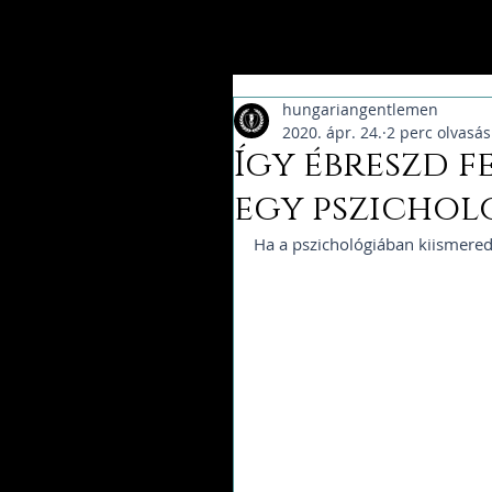
hungariangentlemen
2020. ápr. 24.
2 perc olvasás
Így ébreszd f
egy pszichol
Ha a pszichológiában kiismere