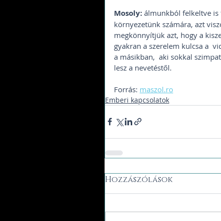
Mosoly:
 álmunkból felkeltve is
környezetünk számára, azt viszo
megkönnyítjük azt, hogy a kisz
gyakran a szerelem kulcsa a  v
a másikban,  aki sokkal szimpat
lesz a nevetéstől.
Forrás: 
maszol.ro
Emberi kapcsolatok
Hozzászólások