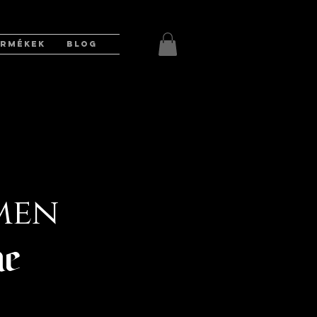
ERMÉKEK
BLOG
men
ne