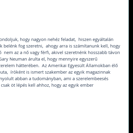
gondoljuk, hogy nagyon nehéz feladat,  hiszen egyáltalán 
 belénk fog szeretni,  ahogy arra is számítanunk kell, hogy 
ető  nem az a nő vagy férfi, akivel szeretnénk hosszabb távon 
. Gary Neuman árulta el, hogy mennyire egyszerű  
erelem hátterében.  Az Amerikai Egyesült Államokban élő 
a,  íróként is ismert szakember az egyik magazinnak 
bonyolult abban a tudományban, ami a szerelembeesés 
 csak öt lépés kell ahhoz, hogy az egyik ember  