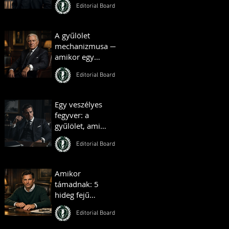
Editorial Board
Budapestjét –
Hauszmann
Alajos története
A gyűlölet
mechanizmusa —
amikor egy
társadalom
Editorial Board
önmaga ellen
fordul
Egy veszélyes
fegyver: a
gyűlölet, ami
bárkit egy
Editorial Board
táborba terel
Amikor
támadnak: 5
hideg fejű
reakció, ami
Editorial Board
azonnal föléd
helyez