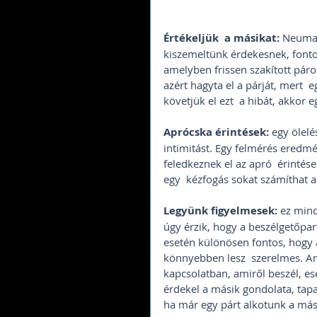
Értékeljük  a másikat:
 Neuman
kiszemeltünk érdekesnek, fontos
amelyben frissen szakított páro
azért hagyta el a párját, mert 
követjük el ezt  a hibát, akkor 
Aprócska érintések:
 egy ölelé
intimitást. Egy felmérés eredmé
feledkeznek el az apró  érintés
egy  kézfogás sokat számíthat a
Legyünk figyelmesek:
 ez mind
úgy érzik, hogy a beszélgetőpar
esetén különösen fontos, hogy a
könnyebben lesz  szerelmes. Am
kapcsolatban, amiről beszél, es
érdekel a másik gondolata, tapa
ha már egy párt alkotunk a másik