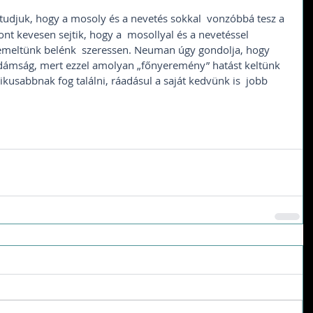
 tudjuk, hogy a mosoly és a nevetés sokkal  vonzóbbá tesz a 
nt kevesen sejtik, hogy a  mosollyal és a nevetéssel 
emeltünk belénk  szeressen. Neuman úgy gondolja, hogy 
idámság, mert ezzel amolyan „főnyeremény” hatást keltünk 
ikusabbnak fog találni, ráadásul a saját kedvünk is  jobb 