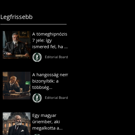
állnak
Legfrissebb
A tömeghipnózis
7 jele: így
ismered fel, ha az
ismerőseid vagy
Editorial Board
kollégáid
„tömeghipnózis”
alatt állnak
A hangosság nem
bizonyíték: a
többség
illúziójának
Editorial Board
pszichológiája
Egy magyar
úriember, aki
megalkotta a
királyok