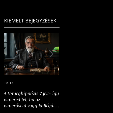
KIEMELT BEJEGYZÉSEK
jún. 17.
jún. 5.
A tömeghipnózis 7 jele: így
A hangosság nem
ismered fel, ha az
bizonyíték: a többség
ismerőseid vagy kollégáid
illúziójának pszichológiáj
„tömeghipnózis” alatt