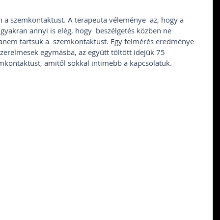
nn a szemkontaktust. A terapeuta véleménye  az, hogy a 
gyakran annyi is elég, hogy  beszélgetés közben ne 
hanem tartsuk a  szemkontaktust. Egy felmérés eredménye 
szerelmesek egymásba, az együtt töltött idejük 75 
mkontaktust, amitől sokkal intimebb a kapcsolatuk.