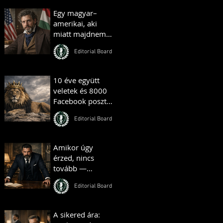
Egy magyar–
amerikai, aki
miatt majdnem
háború tört ki –
Editorial Board
és egy másik, aki
farmot vett
Amerikában
10 éve együtt
veletek és 8000
Facebook poszt
— Hungarian
Editorial Board
Gentlemen
Mérföldkő
Amikor úgy
érzed, nincs
tovább —
valójában ott
Editorial Board
kezdődik minden
A sikered ára: