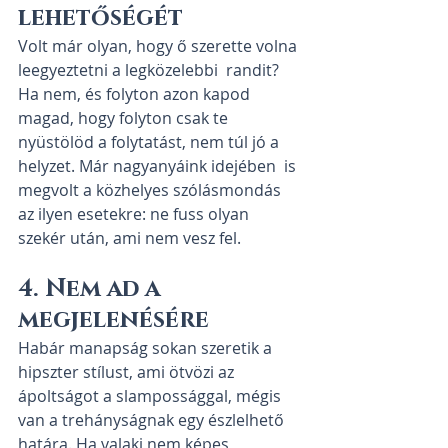
lehetőségét
Volt már olyan, hogy ő szerette volna 
leegyeztetni a legközelebbi  randit? 
Ha nem, és folyton azon kapod 
magad, hogy folyton csak te  
nyüstölöd a folytatást, nem túl jó a 
helyzet. Már nagyanyáink idejében  is 
megvolt a közhelyes szólásmondás 
az ilyen esetekre: ne fuss olyan  
szekér után, ami nem vesz fel.
4. Nem ad a 
megjelenésére
Habár manapság sokan szeretik a 
hipszter stílust, ami ötvözi az  
ápoltságot a slampossággal, mégis 
van a trehányságnak egy észlelhető  
határa. Ha valaki nem képes 