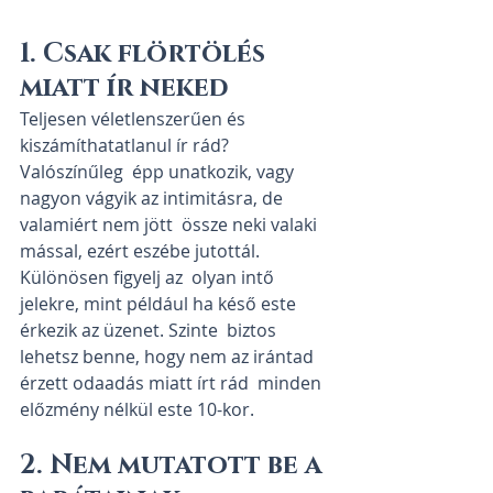
1. Csak flörtölés 
miatt ír neked
Teljesen véletlenszerűen és 
kiszámíthatatlanul ír rád? 
Valószínűleg  épp unatkozik, vagy 
nagyon vágyik az intimitásra, de 
valamiért nem jött  össze neki valaki 
mással, ezért eszébe jutottál. 
Különösen figyelj az  olyan intő 
jelekre, mint például ha késő este 
érkezik az üzenet. Szinte  biztos 
lehetsz benne, hogy nem az irántad 
érzett odaadás miatt írt rád  minden 
előzmény nélkül este 10-kor.
2. Nem mutatott be a 