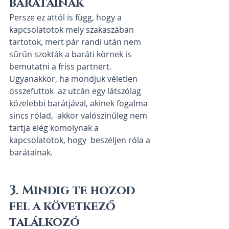
barátainak
Persze ez attól is függ, hogy a 
kapcsolatotok mely szakaszában  
tartotok, mert pár randi után nem 
sűrűn szokták a baráti körnek is  
bemutatni a friss partnert. 
Ugyanakkor, ha mondjuk véletlen 
összefuttok  az utcán egy látszólag 
közelebbi barátjával, akinek fogalma 
sincs rólad,  akkor valószínűleg nem 
tartja elég komolynak a 
kapcsolatotok, hogy  beszéljen róla a 
barátainak.
3. Mindig te hozod 
fel a következő 
találkozó 