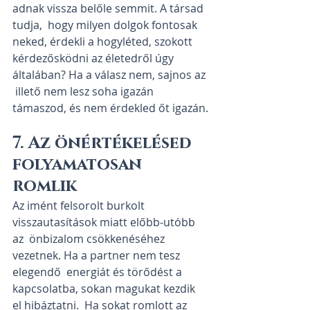
adnak vissza belőle semmit. A társad 
tudja,  hogy milyen dolgok fontosak 
neked, érdekli a hogyléted, szokott  
kérdezősködni az életedről úgy 
általában? Ha a válasz nem, sajnos az 
 illető nem lesz soha igazán 
támaszod, és nem érdekled őt igazán.
7. Az önértékelésed 
folyamatosan 
romlik
Az imént felsorolt burkolt 
visszautasítások miatt előbb-utóbb 
az  önbizalom csökkenéséhez 
vezetnek. Ha a partner nem tesz 
elegendő  energiát és törődést a 
kapcsolatba, sokan magukat kezdik 
el hibáztatni.  Ha sokat romlott az 