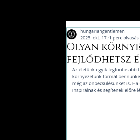
hungariangentlemen
2025. okt. 17.
1 perc olvasás
Olyan környe
fejlődhetsz 
Az életünk egyik legfontosabb 
környezetünk formál bennünket 
még az önbecsülésünket is. Ha 
inspirálnak és segítenek előre 