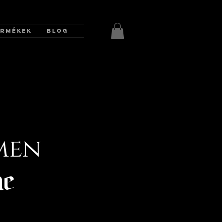
ERMÉKEK
BLOG
men
ne