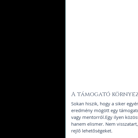
A támogató környez
Sokan hiszik, hogy a siker egy
eredmény mögött egy támogató kö
vagy mentorról.Egy ilyen közös
hanem elismer. Nem visszatart
rejlő lehetőségeket.