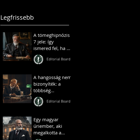
állnak
Legfrissebb
A tömeghipnózis
7 jele: így
ismered fel, ha az
ismerőseid vagy
Editorial Board
kollégáid
„tömeghipnózis”
alatt állnak
A hangosság nem
bizonyíték: a
többség
illúziójának
Editorial Board
pszichológiája
Egy magyar
úriember, aki
megalkotta a
királyok