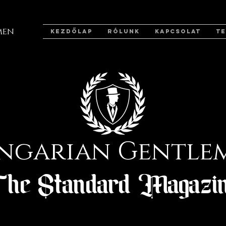
men
KEZDŐLAP
RÓLUNK
KAPCSOLAT
T
ngarian Gentle
he Standard Magazi