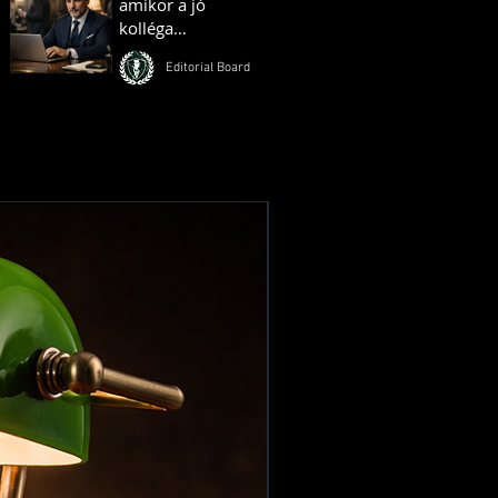
amikor a jó
kolléga
ellenséggé válik
Editorial Board