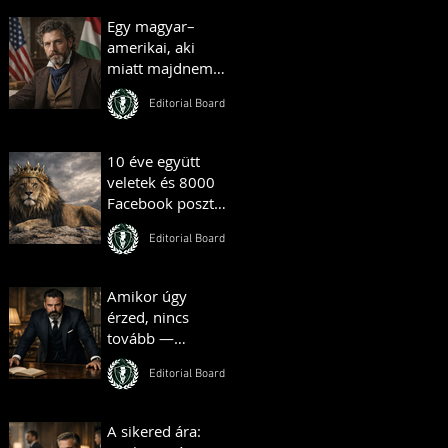
Egy magyar–
amerikai, aki
miatt majdnem
háború tört ki –
Editorial Board
és egy másik, aki
farmot vett
Amerikában
10 éve együtt
veletek és 8000
Facebook poszt
— Hungarian
Editorial Board
Gentlemen
Mérföldkő
Amikor úgy
érzed, nincs
tovább —
valójában ott
Editorial Board
kezdődik minden
A sikered ára: