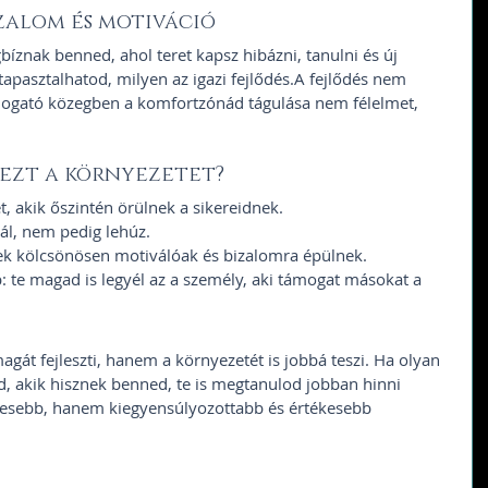
izalom és motiváció
íznak benned, ahol teret kapsz hibázni, tanulni és új 
tapasztalhatod, milyen az igazi fejlődés.A fejlődés nem 
ogató közegben a komfortzónád tágulása nem félelmet, 
ezt a környezetet?
, akik őszintén örülnek a sikereidnek.
rál, nem pedig lehúz.
ek kölcsönösen motiválóak és bizalomra épülnek.
: te magad is legyél az a személy, aki támogat másokat a 
át fejleszti, hanem a környezetét is jobbá teszi. Ha olyan 
 akik hisznek benned, te is megtanulod jobban hinni 
esebb, hanem kiegyensúlyozottabb és értékesebb 