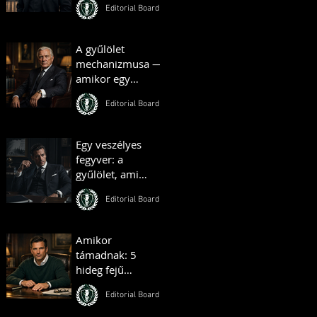
Editorial Board
Budapestjét –
Hauszmann
Alajos története
A gyűlölet
mechanizmusa —
amikor egy
társadalom
Editorial Board
önmaga ellen
fordul
Egy veszélyes
fegyver: a
gyűlölet, ami
bárkit egy
Editorial Board
táborba terel
Amikor
támadnak: 5
hideg fejű
reakció, ami
Editorial Board
azonnal föléd
helyez