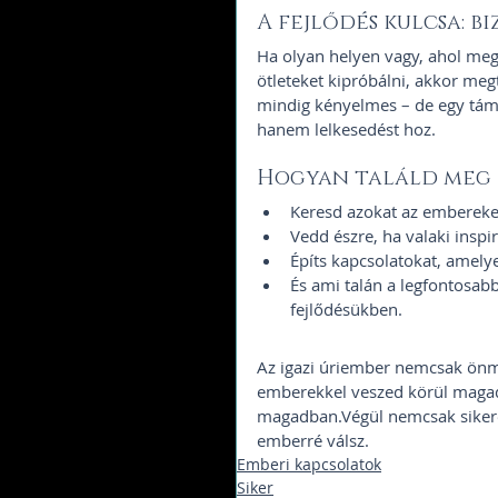
A fejlődés kulcsa: b
Ha olyan helyen vagy, ahol megb
ötleteket kipróbálni, akkor meg
mindig kényelmes – de egy tám
hanem lelkesedést hoz.
Hogyan találd meg 
Keresd azokat az embereket
Vedd észre, ha valaki inspi
Építs kapcsolatokat, amely
És ami talán a legfontosabb
fejlődésükben.
Az igazi úriember nemcsak önmag
emberekkel veszed körül magad,
magadban.Végül nemcsak siker
emberré válsz.
Emberi kapcsolatok
Siker