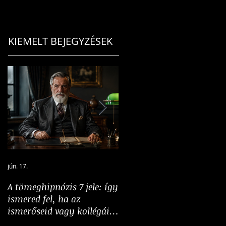
KIEMELT BEJEGYZÉSEK
jún. 17.
jún. 5.
A tömeghipnózis 7 jele: így
A hangosság nem
ismered fel, ha az
bizonyíték: a többség
ismerőseid vagy kollégáid
illúziójának pszichológiáj
„tömeghipnózis” alatt