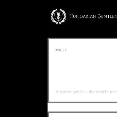
Hungarian Gentle
márc. 21.
5 technika, hogy
kezeld a stressz
okozta szorongá
depressziót
A szorongás és a depresszió nem
az életben, hanem szinte elkerül
velejárói annak, hogy emberként
Ahogy Jordan Peterson hangsúly