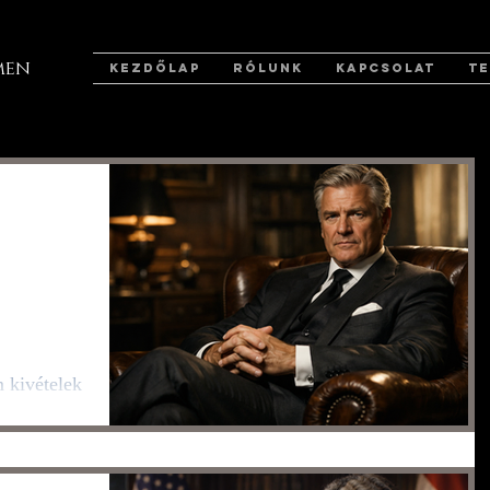
men
KEZDŐLAP
RÓLUNK
KAPCSOLAT
T
st és
 kivételek
hetetlen
 létezünk.
ozza, az