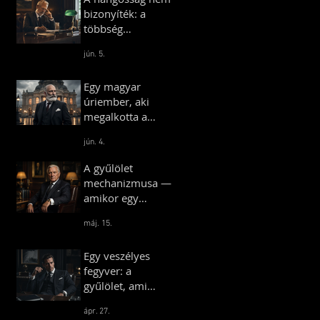
„tömeghipnózis”
bizonyíték: a
alatt állnak
többség
illúziójának
jún. 5.
pszichológiája
Egy magyar
úriember, aki
megalkotta a
királyok
jún. 4.
Budapestjét –
Hauszmann
A gyűlölet
Alajos története
mechanizmusa —
amikor egy
társadalom
máj. 15.
önmaga ellen
fordul
Egy veszélyes
fegyver: a
gyűlölet, ami
bárkit egy táborba
ápr. 27.
terel