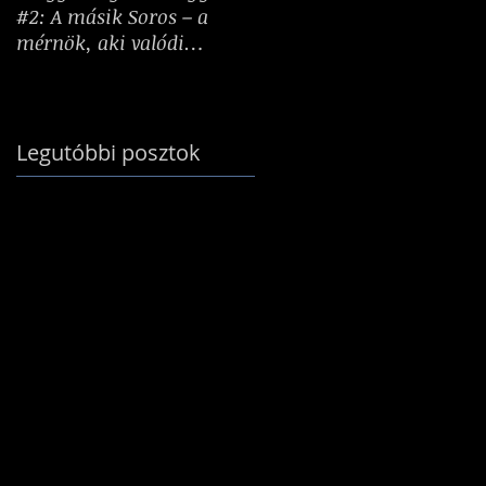
#2: A másik Soros – a
tesznek: Hogyan
mérnök, aki valódi
formálnak minket a
birodalmat épített
kihívások?
Legutóbbi posztok