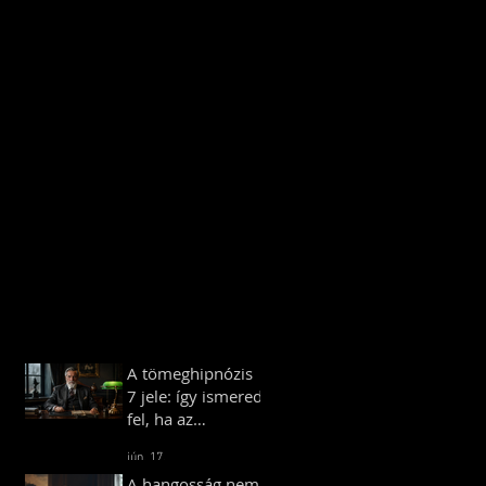
A tömeghipnózis
7 jele: így ismered
fel, ha az
ismerőseid vagy
jún. 17.
kollégáid
A hangosság nem