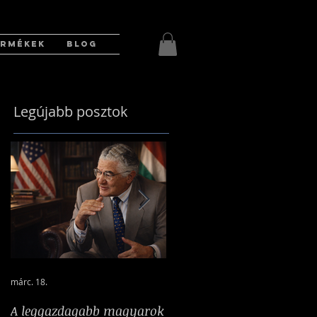
ERMÉKEK
BLOG
Legújabb posztok
márc. 18.
2025. márc. 17.
A leggazdagabb magyarok
A nehéz idők bajnokká