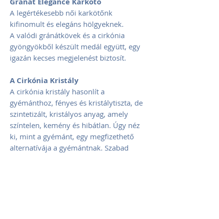
Granat Elegance Karkötő
A legértékesebb női karkötőnk
kifinomult és elegáns hölgyeknek.
A valódi gránátkövek és a cirkónia
gyöngyökből készült medál együtt, egy
igazán kecses megjelenést biztosít.
A Cirkónia Kristály
A cirkónia kristály hasonlít a
gyémánthoz, fényes és kristálytiszta, de
szintetizált, kristályos anyag, amely
színtelen, kemény és hibátlan. Úgy néz
ki, mint a gyémánt, egy megfizethető
alternatívája a gyémántnak. Szabad
szemmel nehéz megmondani a
különbséget egy cirkónia kristály és egy
gyémánt között a gyönyörű, tiszta
kivetelezése és ragyogása miatt.
Méret