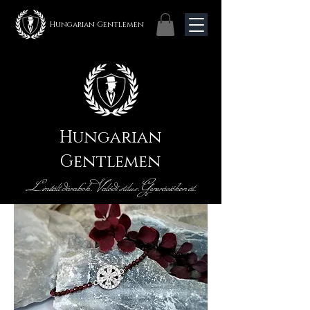
Hungarian Gentlemen
Hungarian
Gentlemen
Limitált darabok. Valódi stílus. Generációkon át.