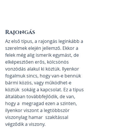
Rajongás
Az első típus, a rajongás leginkább a  
szerelmek elején jellemző. Ekkor a 
felek még alig ismerik egymást, de  
elképesztően erős, kölcsönös 
vonzódás alakul ki köztük. Ilyenkor  
fogalmuk sincs, hogy van-e bennük 
bármi közös, vagy működhet-e 
köztük  sokáig a kapcsolat. Ez a típus 
általában továbbfejlődik, de van, 
hogy a  megragad ezen a szinten, 
ilyenkor viszont a legtöbbször 
viszonylag hamar  szakítással 
végződik a viszony.