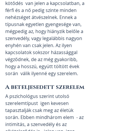
kötődés  van jelen a kapcsolatban, a 
férfi és a nő pedig szinte minden  
nehézséget átvészelnek. Ennek a 
típusnak egyetlen gyengesége van,  
mégpedig az, hogy hiányzik belőle a 
szenvedély, vagy legalábbis nagyon  
enyhén van csak jelen. Az ilyen 
kapcsolatok sokszor házassággal  
végződnek, de az még gyakoribb, 
hogy a hosszú, együtt töltött évek 
során  válik ilyenné egy szerelem.
A beteljesedett szerelem
A pszichológus szerint utolsó 
szerelemtípust  igen kevesen 
tapasztalják csak meg az életük 
során. Ebben mindhárom elem  - az 
intimitás, a szenvedély és az 