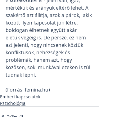
elköteleződés is - jelen van, igaz,  
mértékük és arányuk eltérő lehet. A 
szakértő azt állítja, azok a párok,  akik 
között ilyen kapcsolat jön létre, 
boldogan élhetnek együtt akár  
életük végéig is. De persze, ez nem 
azt jelenti, hogy nincsenek köztük  
konfliktusok, nehézségek és 
problémák, hanem azt, hogy 
közösen, sok  munkával ezeken is túl 
tudnak lépni.
(Forrás: femina.hu)
Emberi kapcsolatok
Pszichológia