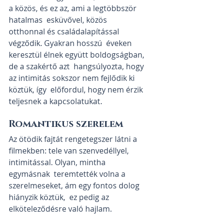
a közös, és ez az, ami a legtöbbször 
hatalmas  esküvővel, közös 
otthonnal és családalapítással 
végződik. Gyakran hosszú  éveken 
keresztül élnek együtt boldogságban, 
de a szakértő azt  hangsúlyozta, hogy 
az intimitás sokszor nem fejlődik ki 
köztük, így  előfordul, hogy nem érzik 
teljesnek a kapcsolatukat.
Romantikus szerelem
Az ötödik fajtát rengetegszer látni a  
filmekben: tele van szenvedéllyel, 
intimitással. Olyan, mintha 
egymásnak  teremtették volna a 
szerelmeseket, ám egy fontos dolog 
hiányzik köztük,  ez pedig az 
elköteleződésre való hajlam. 