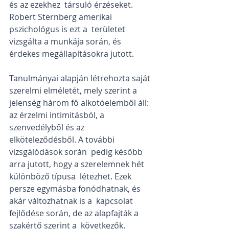
és az ezekhez  társuló érzéseket. 
Robert Sternberg amerikai 
pszichológus is ezt a  területet 
vizsgálta a munkája során, és 
érdekes megállapításokra jutott.
Tanulmányai alapján létrehozta saját 
szerelmi elméletét, mely szerint a  
jelenség három fő alkotóelemből áll: 
az érzelmi intimitásból, a  
szenvedélyből és az 
elköteleződésből. A további 
vizsgálódások során  pedig később 
arra jutott, hogy a szerelemnek hét 
különböző típusa  létezhet. Ezek 
persze egymásba fonódhatnak, és 
akár változhatnak is a  kapcsolat 
fejlődése során, de az alapfajták a 
szakértő szerint a  következők.