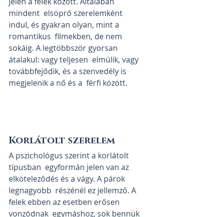
jelen a felek között. Általában 
mindent  elsöprő szerelemként 
indul, és gyakran olyan, mint a 
romantikus  filmekben, de nem 
sokáig. A legtöbbször gyorsan 
átalakul: vagy teljesen  elmúlik, vagy 
továbbfejődik, és a szenvedély is 
megjelenik a nő és a  férfi között.
Korlátolt szerelem
A pszichológus szerint a korlátolt 
típusban  egyformán jelen van az 
elköteleződés és a vágy. A párok 
legnagyobb  részénél ez jellemző. A 
felek ebben az esetben erősen 
vonzódnak  egymáshoz, sok bennük 