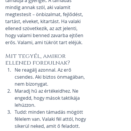
támadja a gyengét. A támadás 
mindig annak szól, aki valamit 
megtestesít – önbizalmat, fejlődést, 
tartást, elveket, kitartást. Ha valaki 
ellened szövetkezik, az azt jelenti, 
hogy valami benned zavarba ejtően 
erős. Valami, ami tükröt tart eléjük.
Mit tegyél, amikor 
ellened fordulnak?
Ne reagálj azonnal. Az erő 
csendes. Aki biztos önmagában, 
nem bizonygat.
Maradj hű az értékeidhez. Ne 
engedd, hogy mások taktikája 
lehúzzon.
Tudd: minden támadás mögött 
félelem van. Valaki fél attól, hogy 
sikerül neked, amit ő feladott.