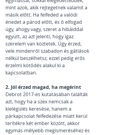
egymással, sokkal elégedettebbek, 
mint azok, akik rejtegetnek valamit a 
másik előtt. Ha felfeded a valódi 
énedet a párod előtt, és ő elfogad 
úgy, ahogy vagy, szeret a hibáiddal 
együtt, az azt jelenti, hogy igaz 
szerelem van köztetek. Úgy érzed, 
vele mindenről szabadon és gátlások 
nélkül beszélhetsz, ezzel pedig erős 
érzelmi kötődés alakul ki a 
kapcsolatban.
2. Jól érzed magad, ha megérint
Debrot 2017-es kutatásában találták 
azt, hogy ha a szex nemcsak a 
kielégülés keresése, hanem a 
párkapcsolat felfedezése miatt kerül 
terítékre két ember között, akkor 
egymás mélyebb megismeréséhez és 