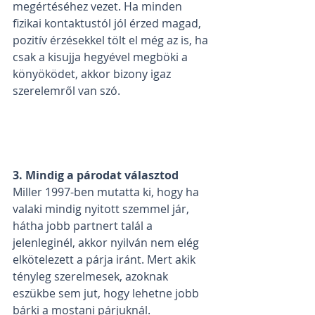
megértéséhez vezet. Ha minden 
fizikai kontaktustól jól érzed magad, 
pozitív érzésekkel tölt el még az is, ha 
csak a kisujja hegyével megböki a 
könyöködet, akkor bizony igaz 
szerelemről van szó.
3. Mindig a párodat választod
Miller 1997-ben mutatta ki, hogy ha 
valaki mindig nyitott szemmel jár, 
hátha jobb partnert talál a 
jelenleginél, akkor nyilván nem elég 
elkötelezett a párja iránt. Mert akik 
tényleg szerelmesek, azoknak 
eszükbe sem jut, hogy lehetne jobb 
bárki a mostani párjuknál.