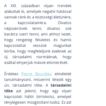
A XXI. században olyan trendek 
alakultak ki, amelyek negatív hatással 
vannak ránk és a közösségi életünkre, 
a kapcsolatainkra. Divatos 
népszerűnek lenni, divatos sok 
barátra szert tenni, ami ahhoz vezet, 
hogy rengeteg felületes és hamis 
kapcsolattal vesszük magunkat 
körbe, hogy megfeleljünk ezeknek az 
új társadalmi normáknak, hogy 
ezáltal elnyerjük mások elismerését.
Érdekes 
Pierre Bourdieu
 elméletét 
tanulmányozni, miszerint létezik egy 
ún. társadalmi tőke. A 
társadalmi 
tőke
 azt jelenti, hogy egy olyan 
kapcsolati hálót birtokolsz, amelyet 
ténylegesen mozgósítani tudsz. Ez azt 