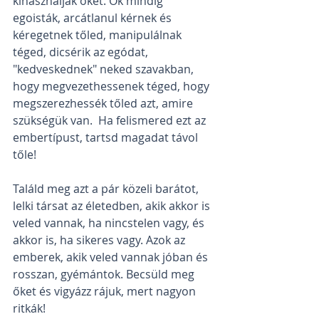
kihasználják őket. Ők mindig 
egoisták, arcátlanul kérnek és 
kéregetnek tőled, manipulálnak 
téged, dicsérik az egódat, 
"kedveskednek" neked szavakban, 
hogy megvezethessenek téged, hogy 
megszerezhessék tőled azt, amire 
szükségük van.  Ha felismered ezt az 
embertípust, tartsd magadat távol 
tőle!
Találd meg azt a pár közeli barátot, 
lelki társat az életedben, akik akkor is 
veled vannak, ha nincstelen vagy, és 
akkor is, ha sikeres vagy. Azok az 
emberek, akik veled vannak jóban és 
rosszan, gyémántok. Becsüld meg 
őket és vigyázz rájuk, mert nagyon 
ritkák!