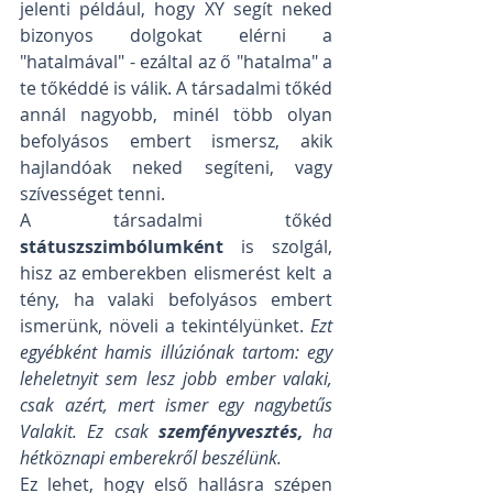
jelenti például, hogy XY segít neked 
bizonyos dolgokat elérni a 
"hatalmával" - ezáltal az ő "hatalma" a 
te tőkéddé is válik. A társadalmi tőkéd 
annál nagyobb, minél több olyan 
befolyásos embert ismersz, akik 
hajlandóak neked segíteni, vagy 
szívességet tenni. 
A társadalmi tőkéd 
státuszszimbólumként 
is szolgál, 
hisz az emberekben elismerést kelt a 
tény, ha valaki befolyásos embert 
ismerünk, növeli a tekintélyünket. 
Ezt 
egyébként hamis illúziónak tartom: egy 
leheletnyit sem lesz jobb ember valaki, 
csak azért, mert ismer egy nagybetűs 
Valakit. Ez csak 
szemfényvesztés, 
ha 
hétköznapi emberekről beszélünk. 
Ez lehet, hogy első hallásra szépen 