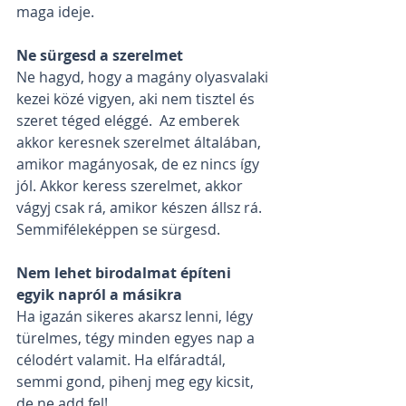
maga ideje. 
Ne sürgesd a szerelmet 
Ne hagyd, hogy a magány olyasvalaki 
kezei közé vigyen, aki nem tisztel és 
szeret téged eléggé.  Az emberek 
akkor keresnek szerelmet általában, 
amikor magányosak, de ez nincs így 
jól. Akkor keress szerelmet, akkor 
vágyj csak rá, amikor készen állsz rá. 
Semmiféleképpen se sürgesd.
Nem lehet birodalmat építeni 
egyik napról a másikra
Ha igazán sikeres akarsz lenni, légy 
türelmes, tégy minden egyes nap a 
célodért valamit. Ha elfáradtál, 
semmi gond, pihenj meg egy kicsit, 
de ne add fel! 