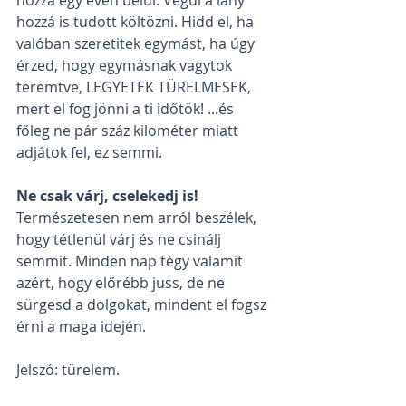
hozzá egy éven belül. Végül a lány 
hozzá is tudott költözni. Hidd el, ha 
valóban szeretitek egymást, ha úgy 
érzed, hogy egymásnak vagytok 
teremtve, LEGYETEK TÜRELMESEK, 
mert el fog jönni a ti időtök! ...és 
főleg ne pár száz kilométer miatt 
adjátok fel, ez semmi. 
Ne csak várj, cselekedj is!
Természetesen nem arról beszélek, 
hogy tétlenül várj és ne csinálj 
semmit. Minden nap tégy valamit 
azért, hogy előrébb juss, de ne 
sürgesd a dolgokat, mindent el fogsz 
érni a maga idején. 
Jelszó: türelem.