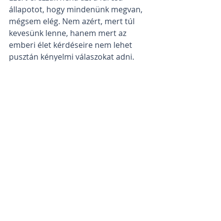
állapotot, hogy mindenünk megvan, 
mégsem elég. Nem azért, mert túl 
kevesünk lenne, hanem mert az 
emberi élet kérdéseire nem lehet 
pusztán kényelmi válaszokat adni.
Pszichológia
2026
Hozzászólások
Hozzászólás írása...