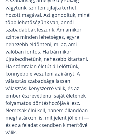
A szabadság, amelyre oly sokáig 
vágytunk, szintén újfajta terhet 
hozott magával. Azt gondoltuk, minél 
több lehetőségünk van, annál 
szabadabbak leszünk. Ám amikor 
szinte minden lehetséges, egyre 
nehezebb eldönteni, mi az, ami 
valóban fontos. Ha bármikor 
újrakezdhetünk, nehezebb kitartani. 
Ha számtalan életút áll előttünk, 
könnyebb elveszíteni az irányt. A 
választás szabadsága lassan 
választási kényszerré válik, és az 
ember észrevétlenül saját életének 
folyamatos döntéshozójává lesz. 
Nemcsak élni kell, hanem állandóan 
meghatározni is, mit jelent jól élni — 
és ez a feladat csendben kimerítővé 
válik.