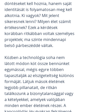
döntéseket kell hoznia, hanem saját 
identitását is folyamatosan meg kell 
alkotnia. Ki vagyok? Mit jelent 
sikeresnek lenni? Milyen élet számít 
értékesnek? Ezek a kérdések 
korábban ritkábban voltak személyes 
projektek; ma szinte mindennapi 
belső párbeszéddé váltak.
Közben a technológia soha nem 
látott módon köt össze bennünket 
egymással, mégis egyre többen 
tapasztalják az elszigeteltség különös 
formáját. Látjuk mások életének 
legjobb pillanatait, de ritkán 
találkozunk a bizonytalansággal vagy 
a kételyekkel, amelyek valójában 
minden ember életének részei. A 
kapcsolódás így gyakran felszínessé 