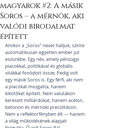
magyarok #2: A másik
Soros – a mérnök, aki
valódi birodalmat
épített
Amikor a „Soros” nevet halljuk, szinte 
automatikusan egyetlen ember jut 
eszünkbe. Egy név, amely pénzügyi 
piacokkal, politikával és globális 
vitákkal fonódott össze. Pedig volt 
egy másik Soros is. Egy férfi, aki nem 
a piacokat mozgatta, hanem 
kikötőket épített. Nem valutákon 
keresett milliárdokat, hanem acélon, 
betonon és mérnöki precizitáson. 
Nem a reflektorfényben élt — hanem 
a világ működésének alapjait 
formálta. Ő volt Soros Pál.