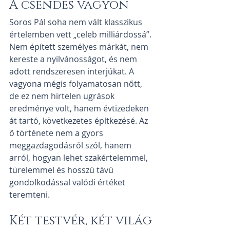
A csendes vagyon
Soros Pál soha nem vált klasszikus 
értelemben vett „celeb milliárdossá”. 
Nem épített személyes márkát, nem 
kereste a nyilvánosságot, és nem 
adott rendszeresen interjúkat. A 
vagyona mégis folyamatosan nőtt, 
de ez nem hirtelen ugrások 
eredménye volt, hanem évtizedeken 
át tartó, következetes építkezésé. Az 
ő története nem a gyors 
meggazdagodásról szól, hanem 
arról, hogyan lehet szakértelemmel, 
türelemmel és hosszú távú 
gondolkodással valódi értéket 
teremteni.
Két testvér, két világ