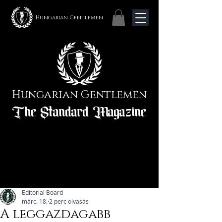
Hungarian Gentlemen
Hungarian Gentlemen
The Standard Magazine
Editorial Board
márc. 18.
2 perc olvasás
A leggazdagabb