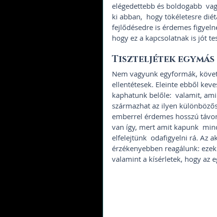
elégedettebb és boldogabb  vag
ki abban,  hogy tökéletesre diétá
fejlődésedre is érdemes figyeln
hogy ez a kapcsolatnak is jót tes
Tiszteljétek egymás
Nem vagyunk egyformák, követ
ellentétesek. Eleinte ebből kev
kaphatunk belőle:  valamit, am
származhat az ilyen különbözős
emberrel érdemes hosszú távon i
van így, mert amit kapunk  min
elfelejtünk  odafigyelni rá. Az 
érzékenyebben reagálunk: ezekb
valamint a kísérletek, hogy az e