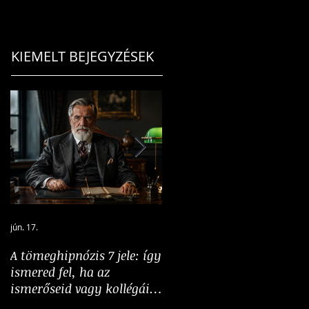
KIEMELT BEJEGYZÉSEK
jún. 17.
jún. 5.
A tömeghipnózis 7 jele: így
A hangosság nem
ismered fel, ha az
bizonyíték: a többség
ismerőseid vagy kollégáid
illúziójának pszichológiáj
„tömeghipnózis” alatt