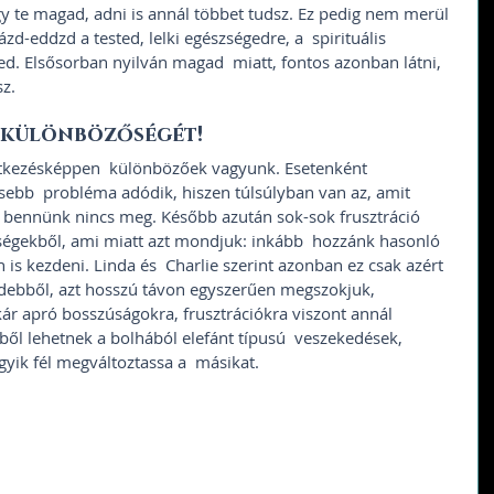
y te magad, adni is annál többet tudsz. Ez pedig nem merül 
zd-eddzd a tested, lelki egészségedre, a  spirituális 
ed. Elsősorban nyilván magad  miatt, fontos azonban látni, 
z. 
 különbözőségét! 
kezésképpen  különbözőek vagyunk. Esetenként 
esebb  probléma adódik, hiszen túlsúlyban van az, amit 
i bennünk nincs meg. Később azután sok-sok frusztráció  
égekből, ami miatt azt mondjuk: inkább  hozzánk hasonló 
s kezdeni. Linda és  Charlie szerint azonban ez csak azért 
debből, azt hosszú távon egyszerűen megszokjuk, 
akár apró bosszúságokra, frusztrációkra viszont annál  
ől lehetnek a bolhából elefánt típusú  veszekedések, 
gyik fél megváltoztassa a  másikat. 