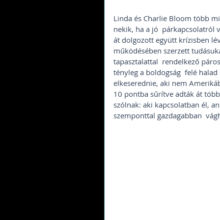
Linda és Charlie Bloom több mi
nekik, ha a jó  párkapcsolatról
át dolgozott együtt krízisben l
működésében szerzett tudásukat 
tapasztalattal  rendelkező páros
tényleg a boldogság  felé halad
elkeserednie, aki nem Ameriká
10 pontba sűrítve adták át több
szólnak: aki kapcsolatban él, a
szemponttal gazdagabban  vágh