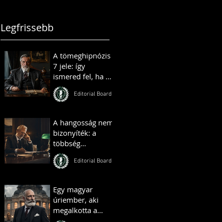
állnak
Legfrissebb
A tömeghipnózis
7 jele: így
ismered fel, ha az
ismerőseid vagy
Editorial Board
kollégáid
„tömeghipnózis”
alatt állnak
A hangosság nem
bizonyíték: a
többség
illúziójának
Editorial Board
pszichológiája
Egy magyar
úriember, aki
megalkotta a
királyok