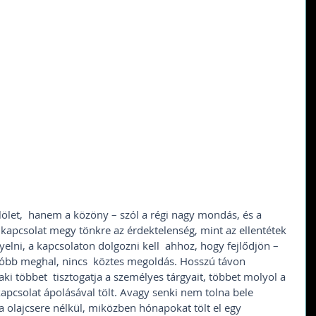
ölet,  hanem a közöny – szól a régi nagy mondás, és a 
b kapcsolat megy tönkre az érdektelenség, mint az ellentétek  
gyelni, a kapcsolaton dolgozni kell  ahhoz, hogy fejlődjön – 
tóbb meghal, nincs  köztes megoldás. Hosszú távon 
ki többet  tisztogatja a személyes tárgyait, többet molyol a 
kapcsolat ápolásával tölt. Avagy senki nem tolna bele 
a olajcsere nélkül, miközben hónapokat tölt el egy  