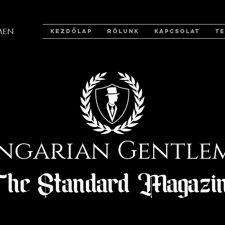
men
KEZDŐLAP
RÓLUNK
KAPCSOLAT
T
ngarian Gentle
he Standard Magazi