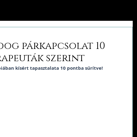
s
ldog párkapcsolat 10
rapeuták szerint
iában kísért tapasztalata 10 pontba sűrítve!