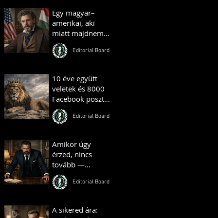
Egy magyar–
amerikai, aki
miatt majdnem
háború tört ki –
Editorial Board
és egy másik, aki
farmot vett
Amerikában
10 éve együtt
veletek és 8000
Facebook poszt
— Hungarian
Editorial Board
Gentlemen
Mérföldkő
Amikor úgy
érzed, nincs
tovább —
valójában ott
Editorial Board
kezdődik minden
A sikered ára: