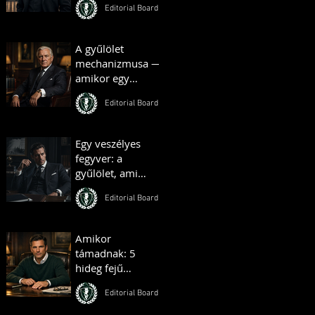
Editorial Board
Budapestjét –
Hauszmann
Alajos története
A gyűlölet
mechanizmusa —
amikor egy
társadalom
Editorial Board
önmaga ellen
fordul
Egy veszélyes
fegyver: a
gyűlölet, ami
bárkit egy
Editorial Board
táborba terel
Amikor
támadnak: 5
hideg fejű
reakció, ami
Editorial Board
azonnal föléd
helyez