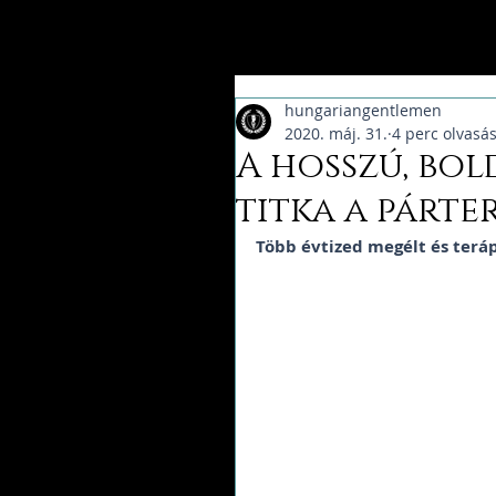
hungariangentlemen
2020. máj. 31.
4 perc olvasá
A hosszú, bo
titka a párte
Több évtized megélt és teráp