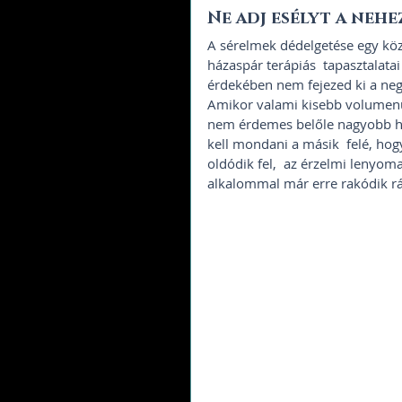
Ne adj esélyt a nehe
A sérelmek dédelgetése egy köz
házaspár terápiás  tapasztalatai 
érdekében nem fejezed ki a neg
Amikor valami kisebb volumenű 
nem érdemes belőle nagyobb his
kell mondani a másik  felé, ho
oldódik fel,  az érzelmi lenyo
alkalommal már erre rakódik rá 