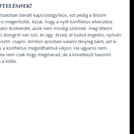
ztelésnek! 
tudottan bevált kapcsolatgyilkos, ezt pedig a Bloom 
is megerősítik. Azzal, hogy a nyílt konfliktus elkerülése  
atív érzéseidet, azok nem mindig szűnnek  meg létezni. 
dologról van szó, és úgy  érzed, el tudod engedni, nyilván 
ztit  csapni. Amikor azonban valami tényleg bánt, azt ki 
gy a konfliktus megoldhatóvá váljon. Ha ugyanis nem 
mata nem csak hogy megmarad, de a következő hasonló  
a többi. 