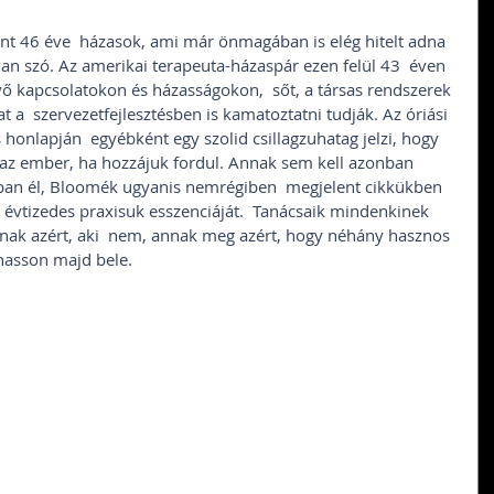
nt 46 éve  házasok, ami már önmagában is elég hitelt adna 
 van szó. Az amerikai terapeuta-házaspár ezen felül 43  éven 
évő kapcsolatokon és házasságokon,  sőt, a társas rendszerek 
a  szervezetfejlesztésben is kamatoztatni tudják. Az óriási 
 honlapján  egyébként egy szolid csillagzuhatag jelzi, hogy 
 az ember, ha hozzájuk fordul. Annak sem kell azonban  
ban él, Bloomék ugyanis nemrégiben  megjelent cikkükben  
 évtizedes praxisuk esszenciáját.  Tanácsaik mindenkinek 
nnak azért, aki  nem, annak meg azért, hogy néhány hasznos 
asson majd bele. 