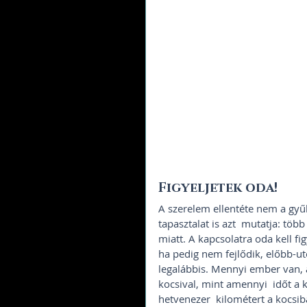
Figyeljetek oda! 
A szerelem ellentéte nem a gyűl
tapasztalat is azt  mutatja: töb
miatt. A kapcsolatra oda kell fi
ha pedig nem fejlődik, előbb-u
legalábbis. Mennyi ember van, a
kocsival, mint amennyi  időt a 
hetvenezer  kilométert a kocsib