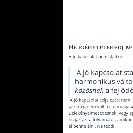
Ne igénytelenedj be
A jó kapcsolat nem statikus.  
 A jó kapcsolat stabilitását éppen a dinamikája adja, a 
harmonikus változ
közösnek 
a fejlődé
 A jó kapcsolat célja ezért nem lehet  pusztán az együtt maradás, ahogy az a tény, hogy egy 
pár még nem vált  el, önmagáb
Belekényelmesedésnek, vagy eg
hívják azt a folyamatot, amikor 
el benne élni. Ne tedd! 