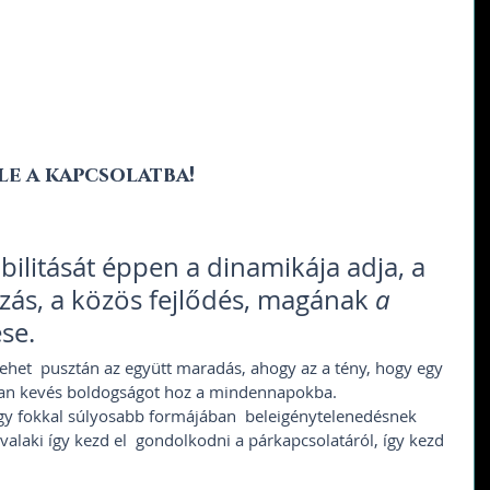
le a kapcsolatba!
ás, a közös fejlődés, magának 
a 
se. 
an kevés boldogságot hoz a mindennapokba.  
y fokkal súlyosabb formájában  beleigénytelenedésnek 
valaki így kezd el  gondolkodni a párkapcsolatáról, így kezd 