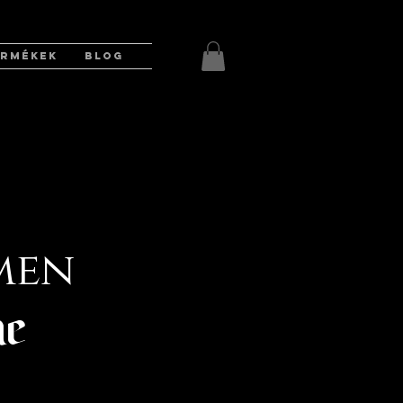
ERMÉKEK
BLOG
men
ne