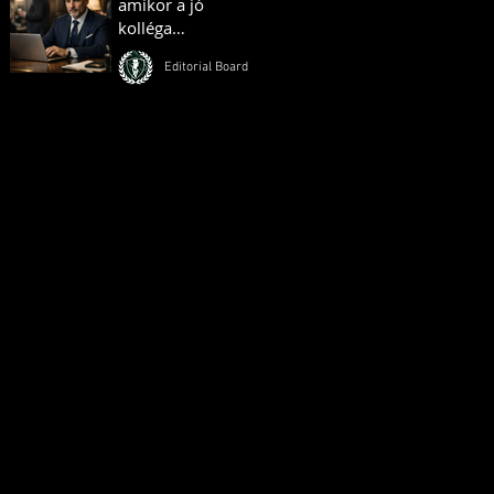
amikor a jó
kolléga
ellenséggé válik
Editorial Board