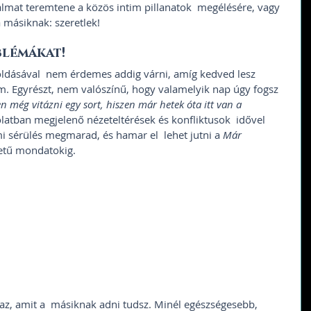
almat teremtene a közös intim pillanatok  megélésére, vagy 
másiknak: szeretlek!
lémákat! 
loldásával  nem érdemes addig várni, amíg kedved lesz 
em. Egyrészt, nem valószínű, hogy valamelyik nap úgy fogsz 
n még vitázni egy sort, hiszen már hetek óta itt van a 
olatban megjelenő nézeteltérések és konfliktusok  idővel 
i sérülés megmarad, és hamar el  lehet jutni a 
Már 
etű mondatokig. 
az, amit a  másiknak adni tudsz. Minél egészségesebb, 