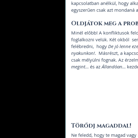
kapcsolatban anélkül, hogy alk
egyszerűen csak azt mondaná a 
Oldjátok meg a prob
Minél előbb! A konfliktusok fe
foglalkozni velük. Két okból  s
felébredni,  hogy 
De jó lenne eze
nyakunkon!
.  Másrészt, a kapcs
csak mélyülni fognak. Az érzelm
megint…
 és az 
Állandóan…
 kezd
Törődj magaddal! 
Ne feledd, hogy te magad vagy 