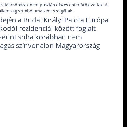
ív lépcsőházak nem pusztán díszes enteriőrök voltak. A 
államiság szimbólumaiként szolgáltak. 
dején a Budai Királyi Palota Európa 
odói rezidenciái között foglalt 
szerint soha korábban nem 
 magas színvonalon Magyarország 