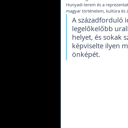
Hunyadi-terem és a reprezentat
magyar történelem, kultúra és 
A századforduló i
legelőkelőbb uralk
helyet, és sokak 
képviselte ilyen
önképét.