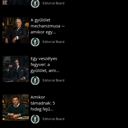
Editorial Board
Budapestjét –
Hauszmann
Alajos története
A gyűlölet
mechanizmusa —
amikor egy
társadalom
Editorial Board
önmaga ellen
fordul
Egy veszélyes
fegyver: a
gyűlölet, ami
bárkit egy
Editorial Board
táborba terel
Amikor
támadnak: 5
hideg fejű
reakció, ami
Editorial Board
azonnal föléd
helyez