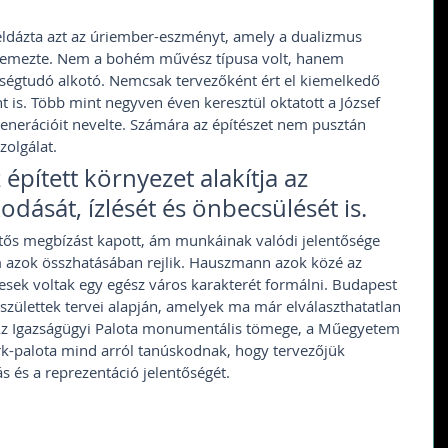
ldázta azt az úriember-eszményt, amely a dualizmus 
ellemezte. Nem a bohém művész típusa volt, hanem 
sségtudó alkotó. Nemcsak tervezőként ért el kiemelkedő 
is. Több mint negyven éven keresztül oktatott a József 
nerációit nevelte. Számára az építészet nem pusztán 
olgálat. 
 épített környezet alakítja az 
ását, ízlését és önbecsülését is.
tős megbízást kapott, ám munkáinak valódi jelentősége 
azok összhatásában rejlik. Hauszmann azok közé az 
pesek voltak egy egész város karakterét formálni. Budapest 
 születtek tervei alapján, amelyek ma már elválaszthatatlan 
 Az Igazságügyi Palota monumentális tömege, a Műegyetem 
k-palota mind arról tanúskodnak, hogy tervezőjük 
ás és a reprezentáció jelentőségét.