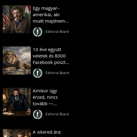
Egy magyar–
amerikai, aki
miatt majdnem
háború tört ki –
Editorial Board
és egy másik, aki
farmot vett
Amerikában
10 éve együtt
veletek és 8000
Facebook poszt
— Hungarian
Editorial Board
Gentlemen
Mérföldkő
Amikor úgy
érzed, nincs
tovább —
valójában ott
Editorial Board
kezdődik minden
A sikered ára: