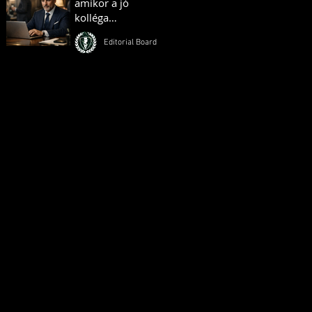
amikor a jó
kolléga
ellenséggé válik
Editorial Board