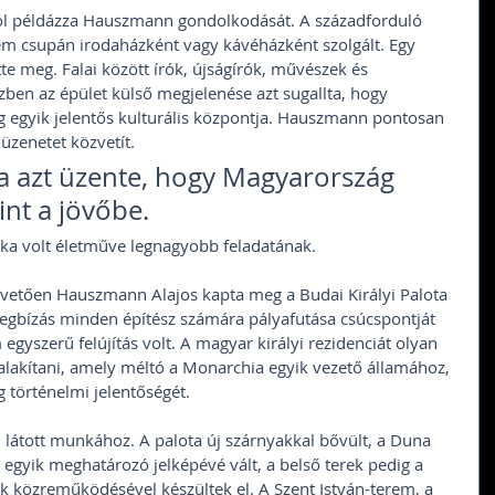
ól példázza Hauszmann gondolkodását. A századforduló 
m csupán irodaházként vagy kávéházként szolgált. Egy 
te meg. Falai között írók, újságírók, művészek és 
ben az épület külső megjelenése azt sugallta, hogy 
 egyik jelentős kulturális központja. Hauszmann pontosan 
üzenetet közvetít. 
a azt üzente, hogy Magyarország 
nt a jövőbe.
ka volt életműve legnagyobb feladatának.
övetően Hauszmann Alajos kapta meg a Budai Királyi Palota 
megbízás minden építész számára pályafutása csúcspontját 
 egyszerű felújítás volt. A magyar királyi rezidenciát olyan 
 alakítani, amely méltó a Monarchia egyik vezető államához, 
 történelmi jelentőségét.
látott munkához. A palota új szárnyakkal bővült, a Duna 
egyik meghatározó jelképévé vált, a belső terek pedig a 
k közreműködésével készültek el. A Szent István-terem, a 