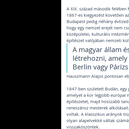
A XIX. század második felében 
1867-es kiegyezést követően az o
Budapest pedig néhány évtized a
hogy egy nemzet erejét nem c
középületei, kulturális intézmé
építészet valójában nemzeti küld
A magyar állam és
létrehozni, amely 
Berlin vagy Párizs
Hauszmann Alajos pontosan ebbe
1847-ben született Budán, egy 
amelyet a kor legjobb európai m
építészetet, majd hosszabb tanu
reneszánsz mesterek alkotásait
voltak. A klasszikus arányok ti
olyan alapelvekké váltak szám
visszaköszöntek.