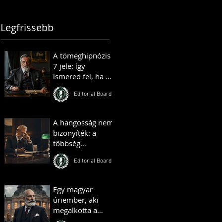
állnak
Legfrissebb
A tömeghipnózis
7 jele: így
ismered fel, ha az
ismerőseid vagy
Editorial Board
kollégáid
„tömeghipnózis”
alatt állnak
A hangosság nem
bizonyíték: a
többség
illúziójának
Editorial Board
pszichológiája
Egy magyar
úriember, aki
megalkotta a
királyok