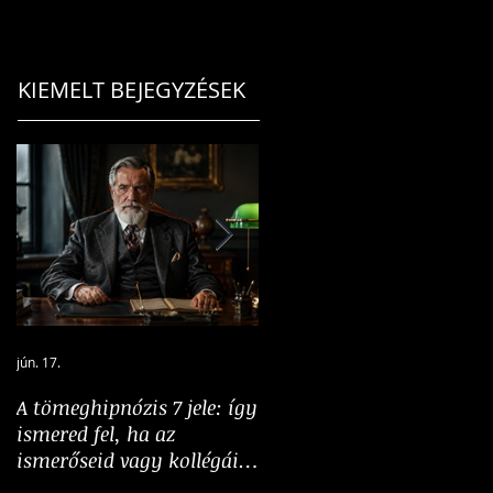
KIEMELT BEJEGYZÉSEK
jún. 17.
jún. 5.
A tömeghipnózis 7 jele: így
A hangosság nem
ismered fel, ha az
bizonyíték: a többség
ismerőseid vagy kollégáid
illúziójának pszichológiáj
„tömeghipnózis” alatt