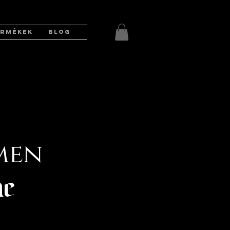
ERMÉKEK
BLOG
men
ne