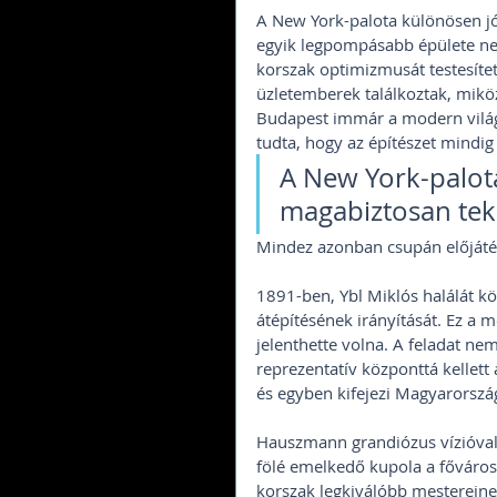
A New York-palota különösen j
egyik legpompásabb épülete ne
korszak optimizmusát testesítet
üzletemberek találkoztak, miköz
Budapest immár a modern világ
tudta, hogy az építészet mindig 
A New York-palot
magabiztosan teki
Mindez azonban csupán előjáté
1891-ben, Ybl Miklós halálát k
átépítésének irányítását. Ez a 
jelenthette volna. A feladat nem
reprezentatív központtá kellett
és egyben kifejezi Magyarország
Hauszmann grandiózus vízióval 
fölé emelkedő kupola a főváros 
korszak legkiválóbb mestereine