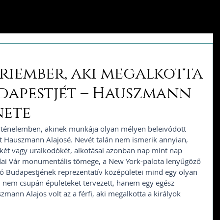
riember, aki megalkotta
udapestjét – Hauszmann
nete
ténelemben, akinek munkája olyan mélyen beleivódott 
t Hauszmann Alajosé. Nevét talán nem ismerik annyian, 
ekét vagy uralkodókét, alkotásai azonban nap mint nap 
ai Vár monumentális tömege, a New York-palota lenyűgöző 
ló Budapestjének reprezentatív középületei mind egy olyan 
i nem csupán épületeket tervezett, hanem egy egész 
mann Alajos volt az a férfi, aki megalkotta a királyok 