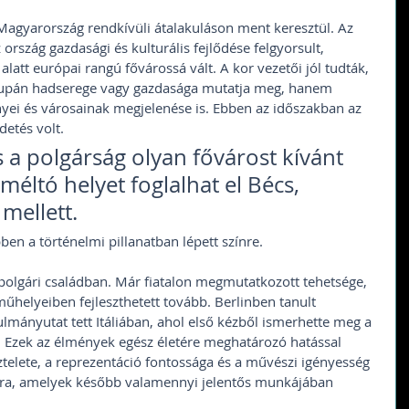
Magyarország rendkívüli átalakuláson ment keresztül. Az 
rszág gazdasági és kulturális fejlődése felgyorsult, 
latt európai rangú fővárossá vált. A kor vezetői jól tudták, 
supán hadserege vagy gazdasága mutatja meg, hanem 
nyei és városainak megjelenése is. Ebben az időszakban az 
etés volt. 
 a polgárság olyan fővárost kívánt 
méltó helyet foglalhat el Bécs, 
 mellett.
n a történelmi pillanatban lépett színre.
polgári családban. Már fiatalon megmutatkozott tehetsége, 
űhelyeiben fejleszthetett tovább. Berlinben tanult 
lmányutat tett Itáliában, ahol első kézből ismerhette meg a 
. Ezek az élmények egész életére meghatározó hatással 
sztelete, a reprezentáció fontossága és a művészi igényesség 
ára, amelyek később valamennyi jelentős munkájában 