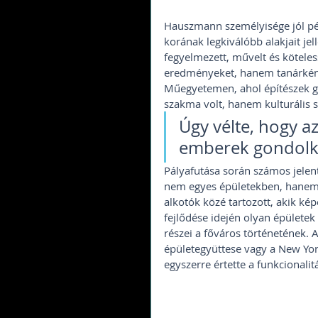
Hauszmann személyisége jól pé
korának legkiválóbb alakjait j
fegyelmezett, művelt és kötele
eredményeket, hanem tanárként 
Műegyetemen, ahol építészek ge
szakma volt, hanem kulturális sz
Úgy vélte, hogy az
emberek gondolkod
Pályafutása során számos jelen
nem egyes épületekben, hanem 
alkotók közé tartozott, akik ké
fejlődése idején olyan épületek
részei a főváros történetének.
épületegyüttese vagy a New Yor
egyszerre értette a funkcionalit