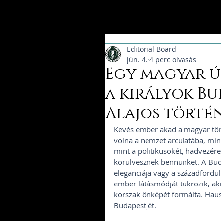
Editorial Board
jún. 4.
4 perc olvasás
Egy magyar ú
a királyok B
Alajos törté
Kevés ember akad a magyar tör
volna a nemzet arculatába, min
mint a politikusokét, hadvezér
körülvesznek bennünket. A Bud
eleganciája vagy a századfordu
ember látásmódját tükrözik, ak
korszak önképét formálta. Hausz
Budapestjét.