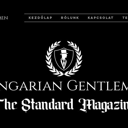
men
KEZDŐLAP
RÓLUNK
KAPCSOLAT
T
ngarian Gentle
he Standard Magazi