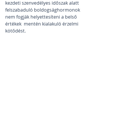
kezdeti szenvedélyes időszak alatt  
felszabaduló boldogsághormonok 
nem fogják helyettesíteni a belső 
értékek  mentén kialakuló érzelmi 
kötődést.
Forrás: vagyokneked.hu
Emberi kapcsolatok