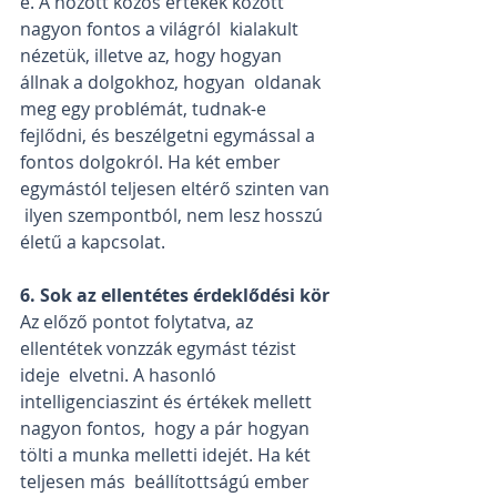
e. A hozott közös értékek között 
nagyon fontos a világról  kialakult 
nézetük, illetve az, hogy hogyan 
állnak a dolgokhoz, hogyan  oldanak 
meg egy problémát, tudnak-e 
fejlődni, és beszélgetni egymással a  
fontos dolgokról. Ha két ember 
egymástól teljesen eltérő szinten van 
 ilyen szempontból, nem lesz hosszú 
életű a kapcsolat.
6. Sok az ellentétes érdeklődési kör
Az előző pontot folytatva, az 
ellentétek vonzzák egymást tézist 
ideje  elvetni. A hasonló 
intelligenciaszint és értékek mellett 
nagyon fontos,  hogy a pár hogyan 
tölti a munka melletti idejét. Ha két 
teljesen más  beállítottságú ember 