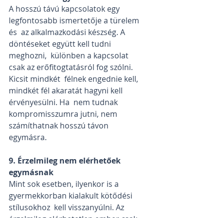
A hosszú távú kapcsolatok egy 
legfontosabb ismertetője a türelem 
és  az alkalmazkodási készség. A 
döntéseket együtt kell tudni 
meghozni,  különben a kapcsolat 
csak az erőfitogtatásról fog szólni. 
Kicsit mindkét  félnek engednie kell, 
mindkét fél akaratát hagyni kell 
érvényesülni. Ha  nem tudnak 
kompromisszumra jutni, nem 
számíthatnak hosszú távon  
egymásra.
9. Érzelmileg nem elérhetőek 
egymásnak
Mint sok esetben, ilyenkor is a 
gyermekkorban kialakult kötődési 
stílusokhoz  kell visszanyúlni. Az 