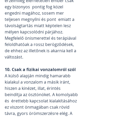
érzelmileg elérhetetlen ember csak 
egy bizonyos  pontig fog közel 
engedni magához, sosem mer 
teljesen megnyílni és pont  emiatt a 
távolságtartás miatt képtelen lesz 
mélyen kapcsolódni párjához.  
Megfelelő önismerettel és terápiával 
feloldhatóak a rossz berögződések,  
de ehhez az illetőnek is akarnia kell a 
változást.
10. Csak a fizikai vonzalomról szól
A külső alapján mindig hamarabb 
kialakul a vonzalom a másik iránt,  
hiszen a kinézet, illat, érintés 
beindítja az ösztönöket. A komolyabb 
és  érettebb kapcsolat kialakításához 
ez viszont önmagában csak rövid  
távra, gyors örömszerzésre elég. A 