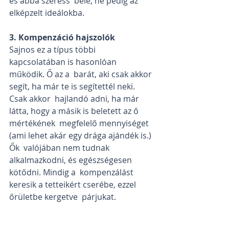
és abba szeress  bele, ne pedig az 
elképzelt ideálokba.
3. Kompenzáció hajszolók
Sajnos ez a típus többi 
kapcsolatában is hasonlóan 
működik. Ő az a  barát, aki csak akkor 
segít, ha már te is segítettél neki. 
Csak akkor  hajlandó adni, ha már 
látta, hogy a másik is beletett az ő 
mértékének  megfelelő mennyiséget 
(ami lehet akár egy drága ajándék is.) 
Ők  valójában nem tudnak 
alkalmazkodni, és egészségesen 
kötődni. Mindig a  kompenzálást 
keresik a tetteikért cserébe, ezzel 
őrületbe kergetve  párjukat.