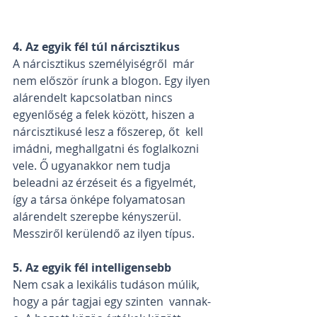
4. Az egyik fél túl nárcisztikus
A nárcisztikus személyiségről  már 
nem először írunk a blogon. Egy ilyen 
alárendelt kapcsolatban nincs  
egyenlőség a felek között, hiszen a 
nárcisztikusé lesz a főszerep, őt  kell 
imádni, meghallgatni és foglalkozni 
vele. Ő ugyanakkor nem tudja  
beleadni az érzéseit és a figyelmét, 
így a társa önképe folyamatosan  
alárendelt szerepbe kényszerül. 
Messziről kerülendő az ilyen típus.
5. Az egyik fél intelligensebb
Nem csak a lexikális tudáson múlik, 
hogy a pár tagjai egy szinten  vannak-