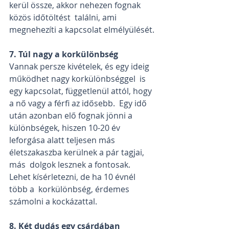
kerül össze, akkor nehezen fognak 
közös időtöltést  találni, ami 
megnehezíti a kapcsolat elmélyülését.
7. Túl nagy a korkülönbség
Vannak persze kivételek, és egy ideig 
működhet nagy korkülönbséggel  is 
egy kapcsolat, függetlenül attól, hogy 
a nő vagy a férfi az idősebb.  Egy idő 
után azonban elő fognak jönni a 
különbségek, hiszen 10-20 év  
leforgása alatt teljesen más 
életszakaszba kerülnek a pár tagjai, 
más  dolgok lesznek a fontosak. 
Lehet kísérletezni, de ha 10 évnél 
több a  korkülönbség, érdemes 
számolni a kockázattal.
8. Két dudás egy csárdában