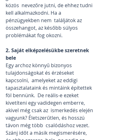
közös  nevezőre jutni, de ehhez tudni 
kell alkalmazkodni. Ha a 
pénzügyekben nem  találjátok az 
összehangot, az később súlyos 
problémákat fog okozni.
2. Saját elképzelésükbe szeretnek 
bele
Egy archoz könnyű bizonyos 
tulajdonságokat és érzéseket 
kapcsolni,  amelyeket az eddigi 
tapasztalataink és mintáink építettek 
föl bennünk.  De reális-e ezeket 
kivetíteni egy vadidegen emberre, 
akivel még csak az  ismerkedés elején 
vagyunk? Életszerűtlen, és hosszú 
távon még több  csalódáshoz vezet. 
Szánj időt a másik megismerésére, 