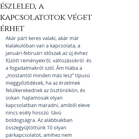
észleled, a
kapcsolatotok véget
érhet
Akár párt keres valaki, akár már 
kialakulóban van a kapcsolata, a  
januári-februári időszak az új évhez 
fűzött reményekről, változásokról  és 
a fogadalmakról szól. Ám hiába a 
„mostantól minden más lesz” típusú  
meggyőződések, ha az érzelmek 
felülkerekednek az ösztönökön, és 
sokan  hajlamosak olyan 
kapcsolatban maradni, amiből eleve 
nincs esély hosszú  távú 
boldogságra. Az alábbiakban 
összegyűjtöttünk 10 olyan  
párkapcsolatot, amihez nem 