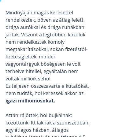
Mindnyájan magas keresettel 
rendelkeztek, bőven az átlag felett, 
drága autókkal és drága ruhákban 
jártak. Viszont a legtöbben közülük 
nem rendelkeztek komoly 
megtakarításokkal, sokan fizetéstől-
fizetésig éltek, minden 
vagyontárgyuk bőségesen le volt 
terhelve hitellel, egyáltalán nem 
voltak millióik sehol.
Ez teljesen összezavarta a kutatókat, 
nem tudták, hol keressék akkor az 
igazi milliomosokat.
Aztán rájöttek, hol bujkálnak: 
közöttünk. Itt laknak a szomszédban, 
egy átlagos házban, átlagos 