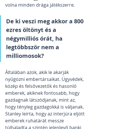
volna minden drága játékszerre.
De ki veszi meg akkor a 800 
ezres öltönyt és a 
négymilliós órát, ha 
legtöbbször nem a 
milliomosok?
Általában azok, akik le akarják 
nyűgözni embertársaikat. Ügyvédek, 
közép és felsővezetők és hasonló 
emberek, akiknek fontosabb, hogy 
gazdagnak látszódjanak, mint az, 
hogy tényleg gazdagokká is váljanak.
Stanley leírta, hogy az interjúra eljött 
emberek ruhatárát messze 
túlhaladta a szintén jelenlevő banki 