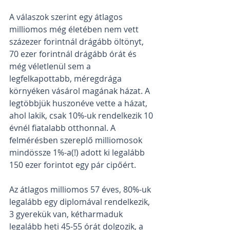
A válaszok szerint egy átlagos 
milliomos még életében nem vett 
százezer forintnál drágább öltönyt, 
70 ezer forintnál drágább órát és 
még véletlenül sem a 
legfelkapottabb, méregdrága 
környéken vásárol magának házat. A 
legtöbbjük huszonéve vette a házat, 
ahol lakik, csak 10%-uk rendelkezik 10 
évnél fiatalabb otthonnal. A 
felmérésben szereplő milliomosok 
mindössze 1%-a(!) adott ki legalább 
150 ezer forintot egy pár cipőért.
Az átlagos milliomos 57 éves, 80%-uk 
legalább egy diplomával rendelkezik, 
3 gyerekük van, kétharmaduk 
legalább heti 45-55 órát dolgozik, a 