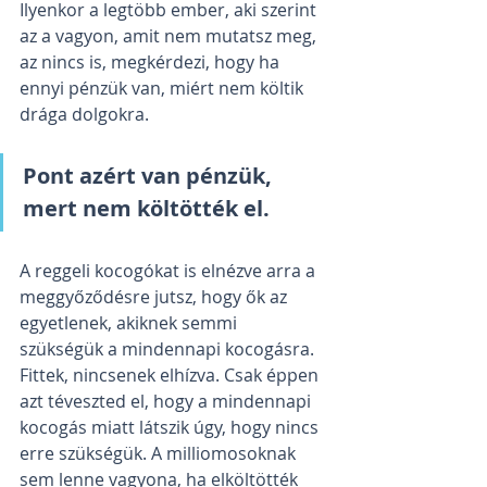
Ilyenkor a legtöbb ember, aki szerint 
az a vagyon, amit nem mutatsz meg, 
az nincs is, megkérdezi, hogy ha 
ennyi pénzük van, miért nem költik 
drága dolgokra.
Pont azért van pénzük, 
mert nem költötték el. 
A reggeli kocogókat is elnézve arra a 
meggyőződésre jutsz, hogy ők az 
egyetlenek, akiknek semmi 
szükségük a mindennapi kocogásra. 
Fittek, nincsenek elhízva. Csak éppen 
azt téveszted el, hogy a mindennapi 
kocogás miatt látszik úgy, hogy nincs 
erre szükségük. A milliomosoknak 
sem lenne vagyona, ha elköltötték 