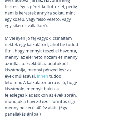
éves autóval jártak. Havonta elég 
tisztességes pénzt költöttek el, pedig 
nem is kerestek annyira sokat, mint 
egy közép, vagy felső vezető, vagy 
egy sikeres vállalkozó.
Mivel ilyen jó fej vagyok, csináltam 
nektek egy kalkulátort, ahol be tudod 
ütni, hogy mennyit teszel el havonta, 
mennyi az elérhető hozam és mennyi 
az infláció. Ezekből az adatokból 
kiszámolja, mennyi pénzed lesz az 
évek múlásával. 
Innen
 tudod 
letölteni. A kalkulátor arra is jó, hogy 
kiszámold, mennyit buksz a 
felesleges kiadásokon az évek során, 
mondjuk a havi 20 ezer forintos cigi 
mennyibe kerül 40 év alatt. (Egy 
panellakás árába.)