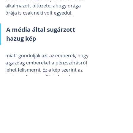
alkalmazott öltözete, ahogy drága 
órája is csak neki volt egyedül.
A média által sugárzott 
hazug kép 
miatt gondolják azt az emberek, hogy 
a gazdag embereket a pénzszórásról 
lehet felismerni. Ez a kép szerint az 
embernek azonnali jutalmazásra van 
szüksége, el kell magát kényeztetni 
valami drága és felesleges 
luxuscikkel.
Képzelj el egy vetélkedőt, ahol nem 
yachtot, világkörüli utat, vagy egy 
zsák pénzt lehetne nyerni, hanem 