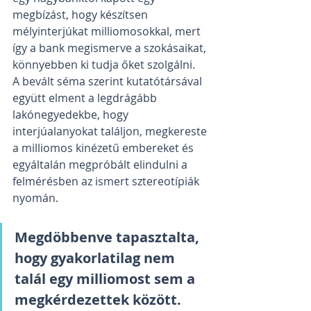
megbízást, hogy készítsen 
mélyinterjúkat milliomosokkal, mert 
így a bank megismerve a szokásaikat, 
könnyebben ki tudja őket szolgálni.
A bevált séma szerint kutatótársával 
együtt elment a legdrágább 
lakónegyedekbe, hogy 
interjúalanyokat találjon, megkereste 
a milliomos kinézetű embereket és 
egyáltalán megpróbált elindulni a 
felmérésben az ismert sztereotípiák 
nyomán.
Megdöbbenve tapasztalta, 
hogy gyakorlatilag nem 
talál egy milliomost sem a 
megkérdezettek között.