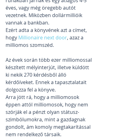
ruhákban járnak és egy átlagos 4-5 
éves, vagy még öregebb autót 
vezetnek. Miközben dollármillióik 
vannak a bankban.
Ezért adta a könyvének azt a címet, 
hogy 
Millionaire next door
, azaz a 
milliomos szomszéd.
Az évek során több ezer milliomossal 
készített mélyinterjút, illetve küldött 
ki nekik 270 kérdésből álló 
kérdőíveket. Ennek a tapasztalatait 
dolgozza fel a könyve.
Arra jött rá, hogy a milliomosok 
éppen attól milliomosok, hogy nem 
szórják el a pénzt olyan státusz-
szimbólumokra, mint a gazdagnak 
gondolt, ám komoly megtakarítással 
nem rendelkező társaik.