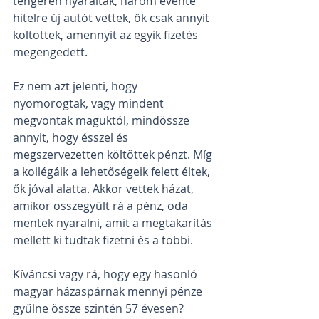
tengeren nyaraltak, három évente 
hitelre új autót vettek, ők csak annyit 
költöttek, amennyit az egyik fizetés 
megengedett.
Ez nem azt jelenti, hogy 
nyomorogtak, vagy mindent 
megvontak maguktól, mindössze 
annyit, hogy ésszel és 
megszervezetten költöttek pénzt. Míg 
a kollégáik a lehetőségeik felett éltek, 
ők jóval alatta. Akkor vettek házat, 
amikor összegyűlt rá a pénz, oda 
mentek nyaralni, amit a megtakarítás 
mellett ki tudtak fizetni és a többi.
Kíváncsi vagy rá, hogy egy hasonló 
magyar házaspárnak mennyi pénze 
gyűlne össze szintén 57 évesen? 