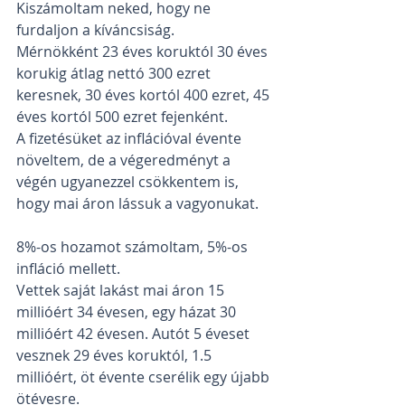
Kiszámoltam neked, hogy ne 
furdaljon a kíváncsiság.
Mérnökként 23 éves koruktól 30 éves 
korukig átlag nettó 300 ezret 
keresnek, 30 éves kortól 400 ezret, 45 
éves kortól 500 ezret fejenként.
A fizetésüket az inflációval évente 
növeltem, de a végeredményt a 
végén ugyanezzel csökkentem is, 
hogy mai áron lássuk a vagyonukat.
8%-os hozamot számoltam, 5%-os 
infláció mellett.
Vettek saját lakást mai áron 15 
millióért 34 évesen, egy házat 30 
millióért 42 évesen. Autót 5 éveset 
vesznek 29 éves koruktól, 1.5 
millióért, öt évente cserélik egy újabb 
ötévesre.