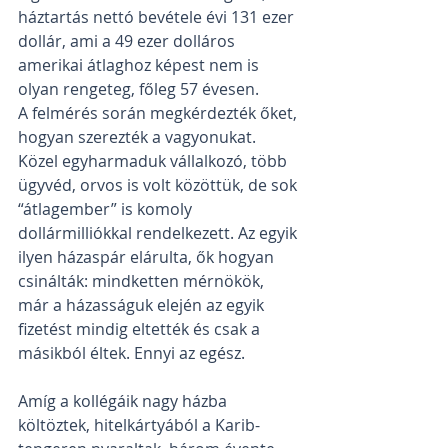
háztartás nettó bevétele évi 131 ezer 
dollár, ami a 49 ezer dolláros 
amerikai átlaghoz képest nem is 
olyan rengeteg, főleg 57 évesen.
A felmérés során megkérdezték őket, 
hogyan szerezték a vagyonukat. 
Közel egyharmaduk vállalkozó, több 
ügyvéd, orvos is volt közöttük, de sok 
“átlagember” is komoly 
dollármilliókkal rendelkezett. Az egyik 
ilyen házaspár elárulta, ők hogyan 
csinálták: mindketten mérnökök, 
már a házasságuk elején az egyik 
fizetést mindig eltették és csak a 
másikból éltek. Ennyi az egész.
Amíg a kollégáik nagy házba 
költöztek, hitelkártyából a Karib-