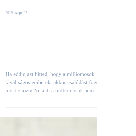
2019. szept. 27.
A titok, ami
megkülönbözteti a
milliomost az
átlagembertől
Ha eddig azt hitted, hogy a milliomosok
kiváltságos emberek, akkor csalódást fogok
most okozni Neked: a milliomosok nem
kiváltságos...