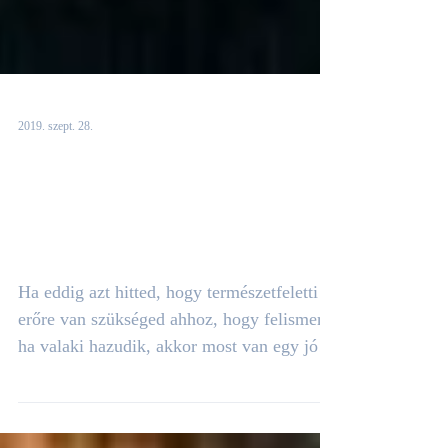
2019. szept. 28.
4 tipp, ami segít neked
felismerni, ha valaki
hazudik
Ha eddig azt hitted, hogy természetfeletti
erőre van szükséged ahhoz, hogy felismerd,
ha valaki hazudik, akkor most van egy jó
hírem...