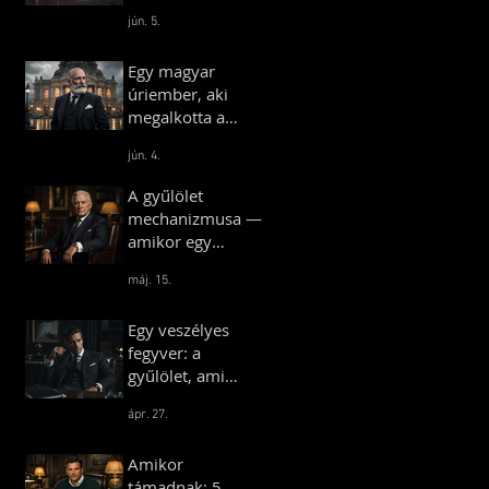
illúziójának
jún. 5.
pszichológiája
Egy magyar
úriember, aki
megalkotta a
királyok
jún. 4.
Budapestjét –
Hauszmann
A gyűlölet
Alajos története
mechanizmusa —
amikor egy
társadalom
máj. 15.
önmaga ellen
fordul
Egy veszélyes
fegyver: a
gyűlölet, ami
bárkit egy táborba
ápr. 27.
terel
Amikor
támadnak: 5