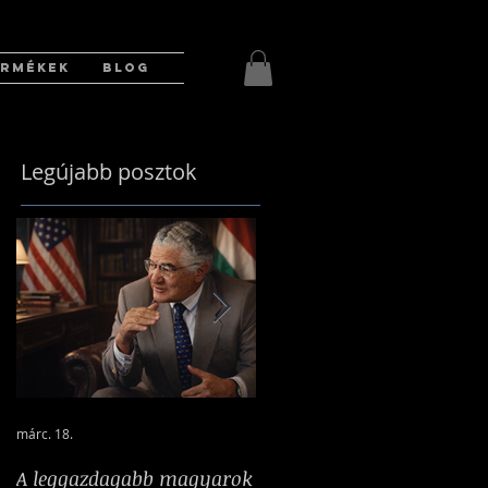
ERMÉKEK
BLOG
Legújabb posztok
márc. 18.
2025. márc. 17.
A leggazdagabb magyarok
A nehéz idők bajnokká