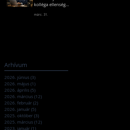
kolléga ellenséggé
válik
márc. 31.
Arhívum
2026. június
(3)
3 bejegyzés
2026. május
(1)
1 bejegyzés
2026. április
(5)
5 bejegyzés
2026. március
(12)
12 bejegyzés
2026. február
(2)
2 bejegyzés
2026. január
(5)
5 bejegyzés
2025. október
(3)
3 bejegyzés
2025. március
(12)
12 bejegyzés
2023. január
(1)
1 bejegyzés