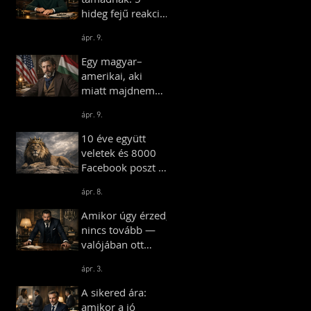
hideg fejű reakció,
ami azonnal föléd
ápr. 9.
helyez
Egy magyar–
amerikai, aki
miatt majdnem
háború tört ki – és
ápr. 9.
egy másik, aki
farmot vett
10 éve együtt
Amerikában
veletek és 8000
Facebook poszt —
Hungarian
ápr. 8.
Gentlemen
Mérföldkő
Amikor úgy érzed,
nincs tovább —
valójában ott
kezdődik minden
ápr. 3.
A sikered ára:
amikor a jó