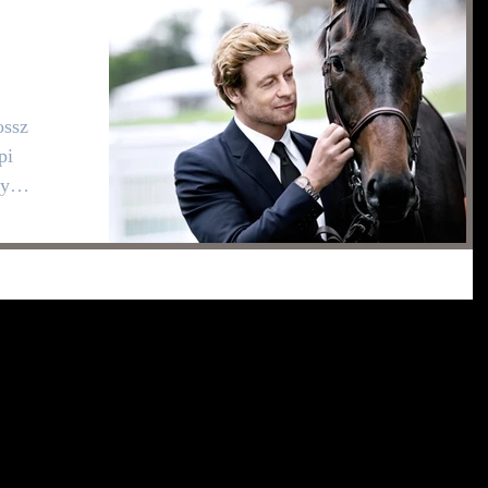
rész
ossz
pi
gy