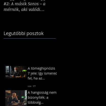
#2: A másik Soros – a
tesznek: Hogyan
mérnök, aki valódi
formálnak minket a
birodalmat épített
kihívások?
Legutóbbi posztok
A tömeghipnózis
7 jele: így ismered
fel, ha az
ismerőseid vagy
jún. 17.
kollégáid
A hangosság nem
„tömeghipnózis”
bizonyíték: a
alatt állnak
többség