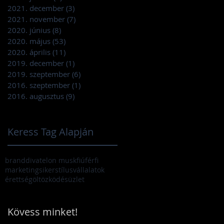
2021. december
(3)
3 bejegyzés
2021. november
(7)
7 bejegyzés
2020. június
(8)
8 bejegyzés
2020. május
(53)
53 bejegyzés
2020. április
(11)
11 bejegyzés
2019. december
(1)
1 bejegyzés
2019. szeptember
(6)
6 bejegyzés
2016. szeptember
(1)
1 bejegyzés
2016. augusztus
(9)
9 bejegyzés
Keress Tag Alapján
brand
divat
elon musk
fiú
férfi
marketing
siker
stílus
vállalatok
érettség
öltözködés
üzlet
Kövess minket!