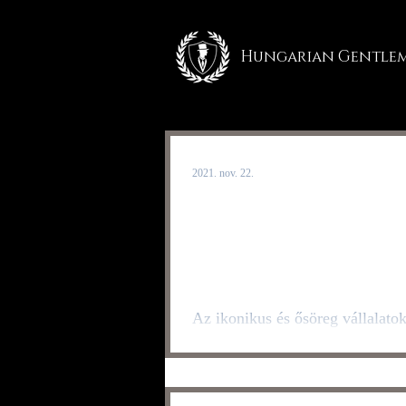
Hungarian Gentle
2021. nov. 22.
Elon Musk siker
titka neked is
beválhat
Az ikonikus és ősöreg vállalato
évtizedeket túléltek anélkül, hog
az arcát adta volna az adott már