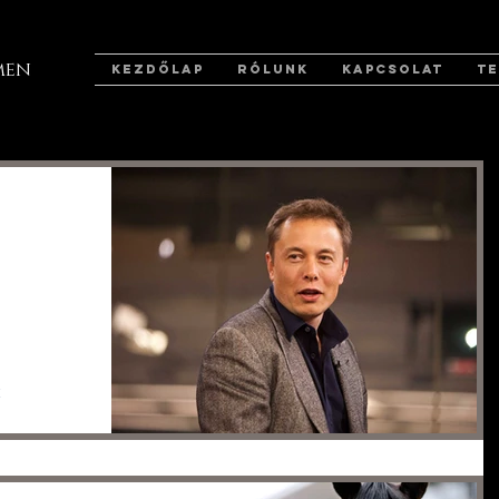
men
KEZDŐLAP
RÓLUNK
KAPCSOLAT
T
ének
k
y bárki is
kához.