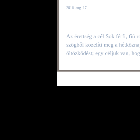
2016. aug. 17.
Fiúból férfi ♛ 1. 
Az érettség a cél Sok férfi, fiú r
szögből közelíti meg a hétközna
öltözködést; egy céljuk van, ho
fiatalosan nézzenek ki. De ha...