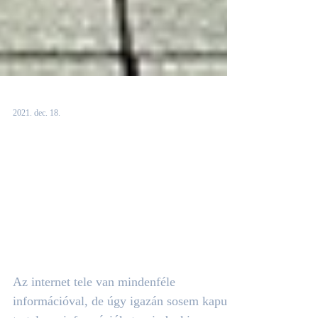
2021. dec. 18.
A rejtélyes magyar
milliárdos, aki milliós
gondolatokat ad
ingyen - A sikeres
ember 7 szokása
Az internet tele van mindenféle