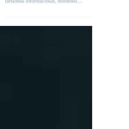
információval, de úgy igazán sosem kapunk
tartalmas információkat, mindenki
általánosságban fogalmaz, mert s