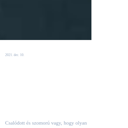
2021. dec. 10.
A sast nem érdekli,
hogy mit gondolnak
róla a csirkék - így
küzdd le a negatív