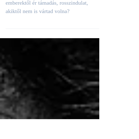
embereket
Csalódott és szomorú vagy, hogy olyan
emberektől ér támadás, rosszindulat,
akiktől nem is vártad volna?