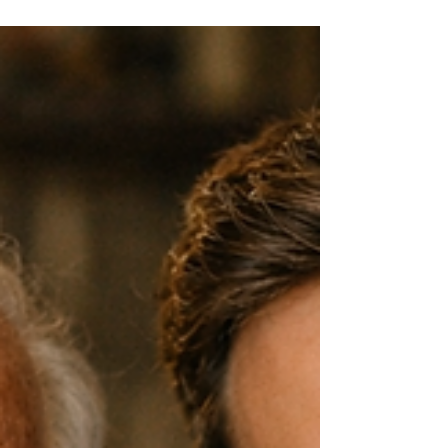
élt még ennyi ember ilyen biztonságban és
kényelemben. A mindennapi élet számos
terhe eltűnt vagy jelentősen enyhült: az
információ azonnal elérhető, a lehetőségek
szinte korlátlanok, és olyan választási
szabadság áll előttünk, amelyről korábbi
generációk aligha álmodhattak volna.
Mégis egy nehezen megnevezhető
nyugtalanság kíséri a hétköznapokat. Nem
tragéd