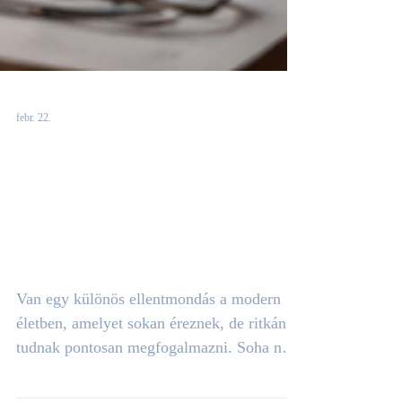
febr. 22.
Miért érezzük, hogy
valami nincs rendben
a világgal — mégis
mindenünk megvan?
Van egy különös ellentmondás a modern
életben, amelyet sokan éreznek, de ritkán
tudnak pontosan megfogalmazni. Soha nem