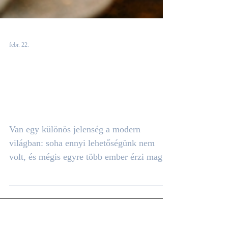
febr. 22.
Miért lett ritka a
férfi, akire számítani
lehet?
Van egy különös jelenség a modern
világban: soha ennyi lehetőségünk nem
volt, és mégis egyre több ember érzi magát