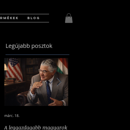
ERMÉKEK
BLOG
Legújabb posztok
márc. 18.
2025. márc. 17.
A leggazdagabb magyarok
A nehéz idők bajnokká