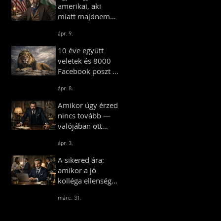
amerikai, aki
miatt majdnem
háború tört ki – és
ápr. 9.
egy másik, aki
farmot vett
10 éve együtt
Amerikában
veletek és 8000
Facebook poszt —
Hungarian
ápr. 8.
Gentlemen
Mérföldkő
Amikor úgy érzed,
nincs tovább —
valójában ott
kezdődik minden
ápr. 3.
A sikered ára:
amikor a jó
kolléga ellenséggé
válik
márc. 31.