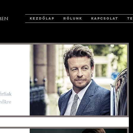
men
KEZDŐLAP
RÓLUNK
KAPCSOLAT
T
: Az
jele
nőkre
l tervez
őtt véget
zélni a