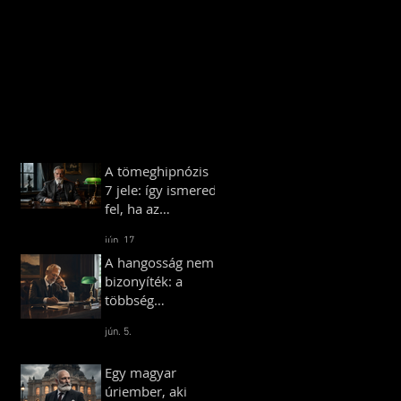
A tömeghipnózis
7 jele: így ismered
fel, ha az
ismerőseid vagy
jún. 17.
kollégáid
A hangosság nem
„tömeghipnózis”
bizonyíték: a
alatt állnak
többség
illúziójának
jún. 5.
pszichológiája
Egy magyar
úriember, aki