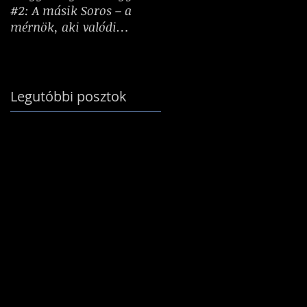
#2: A másik Soros – a
tesznek: Hogyan
mérnök, aki valódi
formálnak minket a
birodalmat épített
kihívások?
Legutóbbi posztok