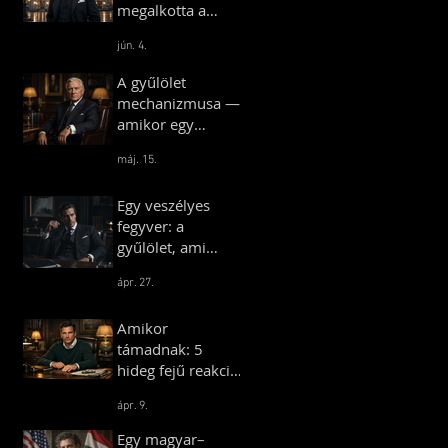
megalkotta a
királyok
jún. 4.
Budapestjét –
Hauszmann
A gyűlölet
Alajos története
mechanizmusa —
amikor egy
társadalom
máj. 15.
önmaga ellen
fordul
Egy veszélyes
fegyver: a
gyűlölet, ami
bárkit egy táborba
ápr. 27.
terel
Amikor
támadnak: 5
hideg fejű reakció,
ami azonnal föléd
ápr. 9.
helyez
Egy magyar–