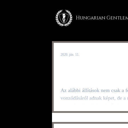
Hungarian Gentle
2020. jún. 11.
Férfiak mondták
igazi vonzódás 5 
Az alábbi állítások nem csak a férfiak
vonzódásáról adnak képet, de a 
ugyanúgy igaz lehet. 1. Örömme
veled közös programot Még miel
érne a találkozótok sikerül lebes