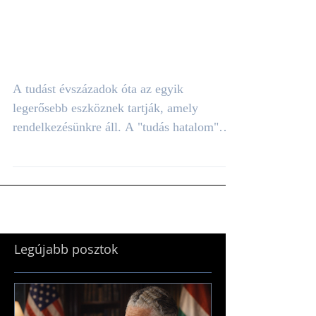
erődet: így
változtathatja meg az
életed a tudás
megszerzése
A tudást évszázadok óta az egyik
legerősebb eszköznek tartják, amely
rendelkezésünkre áll. A "tudás hatalom"
kifejezést gyakran Francis Bacon
filozófusnak tulajdonítják, aki 1605-ben
megjelent "Novum Organum" című
könyvében azt írta, hogy "maga a tudás
hatalom". De mit is jelent valójában ez a
mondat? (Kép: Hungarian Gentlemen ©
Legújabb posztok
2023) A "tudás hatalom" lényege, hogy
minél többet tudunk valamiről, annál