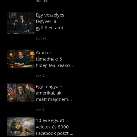
máj. 15.
önmaga ellen
fordul
Egy veszélyes
fegyver: a
gyűlölet, ami
bárkit egy táborba
ápr. 27.
terel
Amikor
támadnak: 5
hideg fejű reakció,
ami azonnal föléd
ápr. 9.
helyez
Egy magyar–
amerikai, aki
miatt majdnem
háború tört ki – és
ápr. 9.
egy másik, aki
farmot vett
10 éve együtt
Amerikában
veletek és 8000
Facebook poszt —