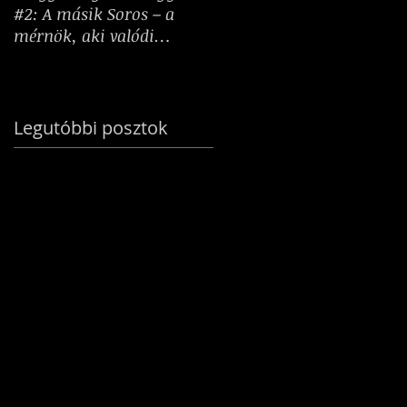
#2: A másik Soros – a
tesznek: Hogyan
mérnök, aki valódi
formálnak minket a
birodalmat épített
kihívások?
Legutóbbi posztok