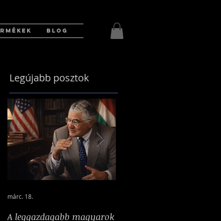
ERMÉKEK
BLOG
Legújabb posztok
márc. 18.
2025. márc. 17.
A leggazdagabb magyarok
A nehéz idők bajnokká