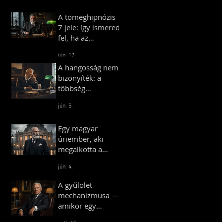
A tömeghipnózis
7 jele: így ismered
fel, ha az
ismerőseid vagy
jún. 17.
kollégáid
A hangosság nem
„tömeghipnózis”
bizonyíték: a
alatt állnak
többség
illúziójának
jún. 5.
pszichológiája
Egy magyar
úriember, aki
megalkotta a
királyok
jún. 4.
Budapestjét –
Hauszmann
A gyűlölet
Alajos története
mechanizmusa —
amikor egy
társadalom